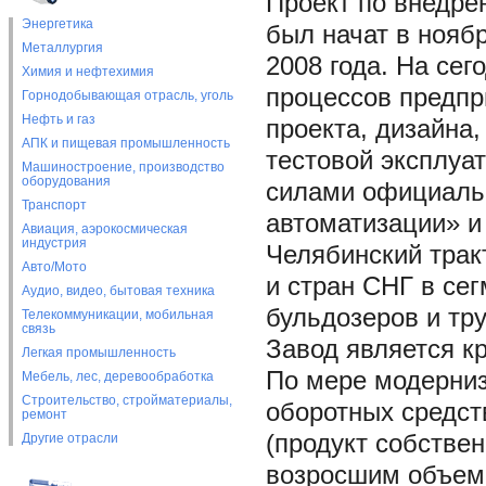
Проект по внедре
Энергетика
был начат в нояб
Металлургия
2008 года. На сег
Химия и нефтехимия
процессов предпр
Горнодобывающая отрасль, уголь
Нефть и газ
проекта, дизайна,
АПК и пищевая промышленность
тестовой эксплуа
Машиностроение, производство
оборудования
силами официальн
Транспорт
автоматизации» и
Авиация, аэрокосмическая
индустрия
Челябинский трак
Авто/Мото
и стран СНГ в се
Аудио, видео, бытовая техника
бульдозеров и тр
Телекоммуникации, мобильная
связь
Завод является 
Легкая промышленность
По мере модерниз
Мебель, лес, деревообработка
Строительство, стройматериалы,
оборотных средс
ремонт
(продукт собствен
Другие отрасли
возросшим объем