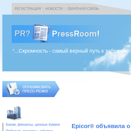
РЕГИСТРАЦИЯ
|
НОВОСТИ
|
ОБРАТНАЯ СВЯЗЬ
“...Скромность - самый верный путь к забвению!
Банки, финансы, ценные бумаги
Epicor® объявила о