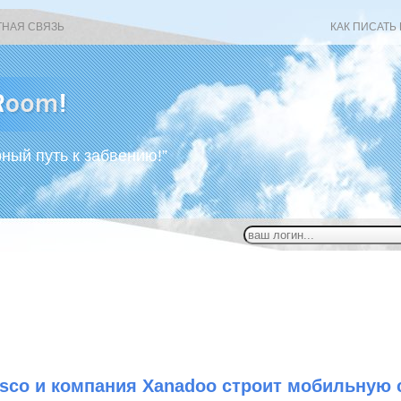
ТНАЯ СВЯЗЬ
КАК ПИСАТЬ
рный путь к забвению!”
isco и компания Xanadoo строит мобильную