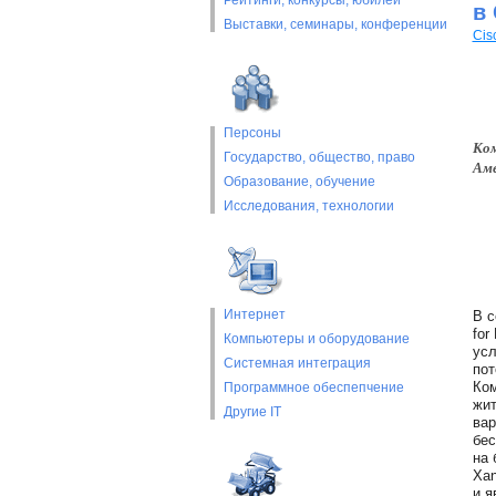
Рейтинги, конкурсы, юбилеи
в
Выставки, cеминары, конференции
Cis
Персоны
Ком
Государство, общество, право
Аме
Образование, обучение
Исследования, технологии
Интернет
В с
for
Компьютеры и оборудование
усл
Системная интеграция
пот
Ком
Программное обеспепчение
жит
Другие IT
вар
бес
на 
Xan
и я