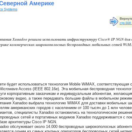
 Северной Америке
co Systems
Вернуть
стр.668
пания Xanadoo решила использовать инфраструктуру Cisco® IP NGN для с
рике коммерческих широкополосных беспроводных мобильных сетей WiM
ети будет использоваться технология Mobile WiMAX, соответствующая сп
 Microwave Access (IEEE 802.16e). Эта мобильная беспроводная техноло
уги корпоративным заказчикам и индивидуальным абонентам, желающим 
оковому видео, а также передавать большие файлы в мобильном режим
пания Xanadoo выбрала технологию WiMAX для доставки мобильных ш
елям американских городов с населением от 100 тысяч до 1 млн челове
иантов, специалисты Xanadoo остановились на технологическом решени
проводных сетей и портативных модемов Xanadoo поддерживается с пом
базе архитектуры Cisco IP NGN.
adoo обслуживает около 14.000 беспроводных широкополосных абоненто
вляется одним из самых крупных операторов беспроводных сетей четвер