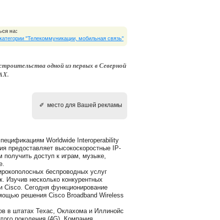
ся на:
 категории "Телекоммуникации, мобильная связь"
троительства одной из первых в Северной
AX.
✐ место для Вашей рекламы
ецификациям Worldwide Interoperability
гия предоставляет высокоскоростные IP-
получить доступ к играм, музыке,
е.
ирокополосных беспроводных услуг
к. Изучив несколько конкурентных
и Cisco. Сегодня функционирование
ощью решения Cisco Broadband Wireless
в в штатах Техас, Оклахома и Иллинойс
того поколения (4G). Компания