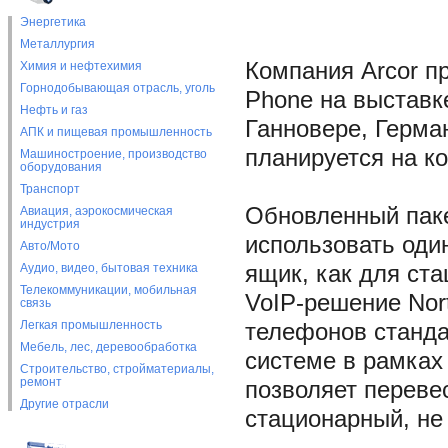
Энергетика
Металлургия
Компания Arcor п
Химия и нефтехимия
Горнодобывающая отрасль, уголь
Phone на выставк
Нефть и газ
Ганновере, Герма
АПК и пищевая промышленность
планируется на ко
Машиностроение, производство
оборудования
Транспорт
Обновленный паке
Авиация, аэрокосмическая
индустрия
использовать оди
Авто/Мото
Аудио, видео, бытовая техника
ящик, как для ста
Телекоммуникации, мобильная
VoIP-решение Nor
связь
Легкая промышленность
телефонов станда
Мебель, лес, деревообработка
системе в рамках 
Строительство, стройматериалы,
ремонт
позволяет переве
Другие отрасли
стационарный, не