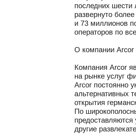
последних шести л
развернуто более
и 73 миллионов п
операторов по вс
О компании Arcor
Компания Arcor я
на рынке услуг ф
Arcor постоянно 
альтернативных т
открытия германск
По широкополосны
предоставляются 
другие развлекат