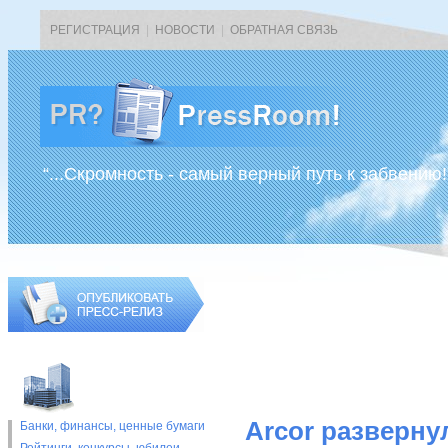
РЕГИСТРАЦИЯ
|
НОВОСТИ
|
ОБРАТНАЯ СВЯЗЬ
“...Скромность - самый верный путь к забвению!
Arcor разверну
Банки, финансы, ценные бумаги