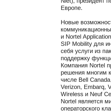
Niet), президент 
Европе.
Новые возможност
коммуникационным
и Nortel Applicat
SIP Mobility для 
себя услуги из пак
поддержку функци
Компания Nortel 
решения многим к
числе Bell Canada
Verizon, Embarq, V
Wireless и Neuf C
Nortel является 
операторского кл