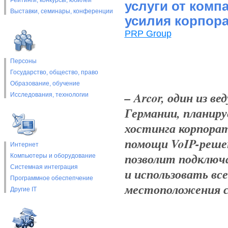
Рейтинги, конкурсы, юбилеи
услуги от комп
Выставки, cеминары, конференции
усилия корпор
PRP Group
Персоны
Государство, общество, право
Образование, обучение
– Arcor, один из 
Исследования, технологии
Германии, планиру
хостинга корпорати
помощи VoIP-решен
Интернет
позволит подключ
Компьютеры и оборудование
Системная интеграция
и использовать вс
Программное обеспепчение
местоположения с
Другие IT