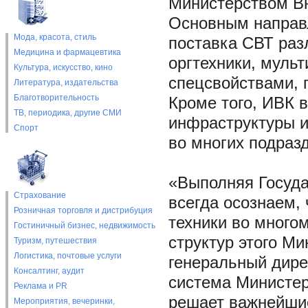
Министерством Вн
Основным направл
Мода, красота, стиль
поставка СВТ раз
Медицина и фармацевтика
оргтехники, мульт
Культура, искусство, кино
спецсвойствами, 
Литература, издательства
Благотворительность
Кроме того, ИВК 
ТВ, периодика, другие СМИ
инфраструктуры и
Спорт
во многих подраз
«Выполняя Госуда
Страхование
всегда осознаем, 
Розничная торговля и дистрибуция
техники во много
Гостиничный бизнес, недвижимость
структур этого Ми
Туризм, путешествия
Логистика, почтовые услуги
генеральный дире
Консалтинг, аудит
система Министер
Реклама и PR
решает важнейшие
Мероприятия, вечеринки,