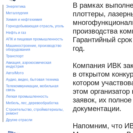
В рамках выполне
Энергетика
плоттеры, лазерн
Металлургия
Химия и нефтехимия
многофункционал
Горнодобывающая отрасль, уголь
производства комп
Нефть и газ
Гарантийный срок
АПК и пищевая промышленность
Машиностроение, производство
год.
оборудования
Транспорт
Авиация, аэрокосмическая
Компания ИВК зак
индустрия
в открытом конкур
Авто/Мото
Аудио, видео, бытовая техника
котором участвов
Телекоммуникации, мобильная
этом организатор
связь
Легкая промышленность
заявок, их полно
Мебель, лес, деревообработка
документации.
Строительство, стройматериалы,
ремонт
Другие отрасли
Напомним, что ИВ