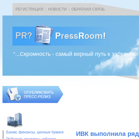
РЕГИСТРАЦИЯ
|
НОВОСТИ
|
ОБРАТНАЯ СВЯЗЬ
“...Скромность - самый верный путь к забвению!
Банки, финансы, ценные бумаги
ИВК выполнила ряд