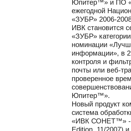
Юпитер™» и ПО «
ежегодной Национ
«ЗУБР» 2006-2008 
ИВК становится 
«ЗУБР» категории
номинации «Лучш
информации», в 2
контроля и фильт
почты или веб-тра
проверенное врем
совершенствован
Юпитер™».
Новый продукт к
система обработк
«ИВК СОНЕТ™» - н
Edition, 11/2007)