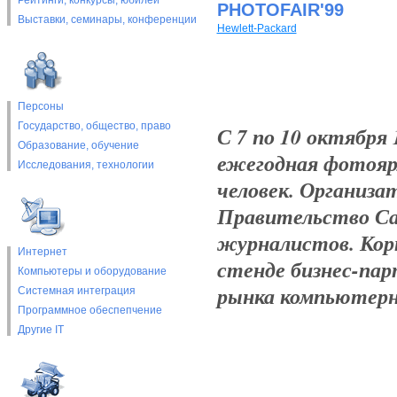
Рейтинги, конкурсы, юбилеи
PHOTOFAIR'99
Выставки, cеминары, конференции
Hewlett-Packard
Персоны
Государство, общество, право
С 7 по 10 октября 
Образование, обучение
ежегодная фотоярм
Исследования, технологии
человек. Организ
Правительство С
журналистов. Корп
Интернет
стенде бизнес-пар
Компьютеры и оборудование
рынка компьютерн
Системная интеграция
Программное обеспепчение
Другие IT