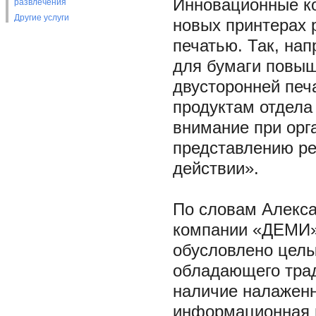
Инновационные ко
развлечения
Другие услуги
новых принтерах 
печатью. Так, на
для бумаги повыш
двусторонней печ
продуктам отдела
внимание при орг
представлению ре
действии».
По словам Алекса
компании «ДЕМИ»,
обусловлено целы
обладающего трад
наличие налаженн
информационная п