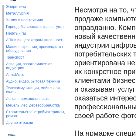
Энергетика
Несмотря на то, 
Металлургия
продаже компьютер
Химия и нефтехимия
оправданно. Комп
Горнодобывающая отрасль, уголь
Нефть и газ
новый качественн
АПК и пищевая промышленность
индустрии цифров
Машиностроение, производство
оборудования
потребительских 
Транспорт
ориентирована не 
Авиация, аэрокосмическая
индустрия
их конкретное пр
Авто/Мото
клиентами бизнес
Аудио, видео, бытовая техника
и оказывает услу
Телекоммуникации, мобильная
связь
оказаться интере
Легкая промышленность
профессиональны
Мебель, лес, деревообработка
Строительство, стройматериалы,
своей работе фот
ремонт
Другие отрасли
На ярмарке спец