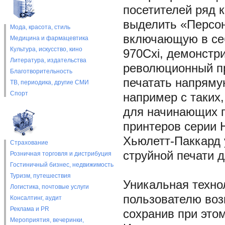
посетителей ряд 
выделить «Персо
Мода, красота, стиль
включающую в себ
Медицина и фармацевтика
Культура, искусство, кино
970Cxi, демонстр
Литература, издательства
революционный п
Благотворительность
печатать напряму
ТВ, периодика, другие СМИ
Спорт
например с таких
для начинающих п
принтеров серии 
Хьюлетт-Паккард 
Страхование
струйной печати 
Розничная торговля и дистрибуция
Гостиничный бизнес, недвижимость
Туризм, путешествия
Уникальная технол
Логистика, почтовые услуги
пользователю воз
Консалтинг, аудит
Реклама и PR
сохранив при это
Мероприятия, вечеринки,