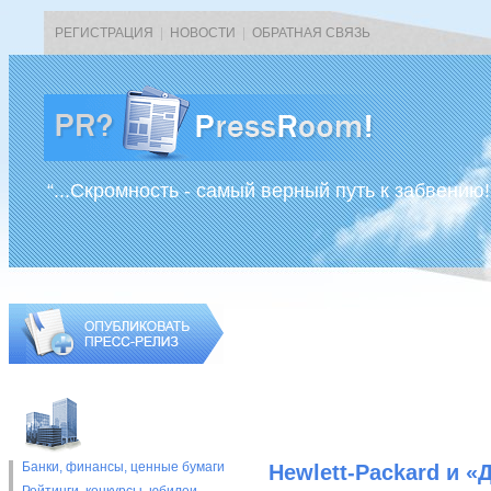
РЕГИСТРАЦИЯ
|
НОВОСТИ
|
ОБРАТНАЯ СВЯЗЬ
“...Скромность - самый верный путь к забвению!
Банки, финансы, ценные бумаги
Hewlett-Packard и 