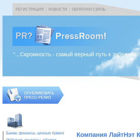
РЕГИСТРАЦИЯ
|
НОВОСТИ
|
ОБРАТНАЯ СВЯЗЬ
“...Скромность - самый верный путь к забвению!
Банки, финансы, ценные бумаги
Компания ЛайтНэт К