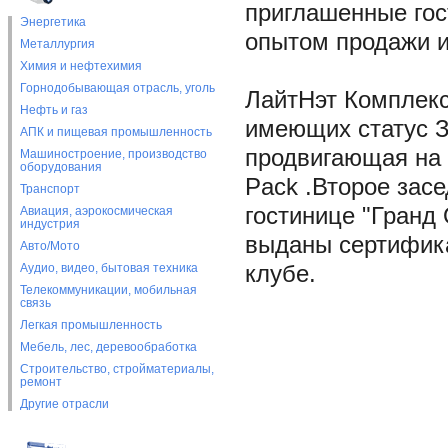
приглашенные гос
Энергетика
опытом продажи и
Металлургия
Химия и нефтехимия
Горнодобывающая отрасль, уголь
ЛайтНэт Комплекс
Нефть и газ
имеющих статус З
АПК и пищевая промышленность
продвигающая на 
Машиностроение, производство
оборудования
Pack .Второе засе
Транспорт
гостинице "Гранд
Авиация, аэрокосмическая
индустрия
выданы сертифика
Авто/Мото
Аудио, видео, бытовая техника
клубе.
Телекоммуникации, мобильная
связь
Легкая промышленность
Мебель, лес, деревообработка
Строительство, стройматериалы,
ремонт
Другие отрасли