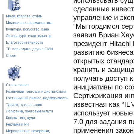
использовать сущ
сделанные инвест
управление и экс
Мода, красота, стиль
Медицина и фармацевтика
“Мы гордимся серт
Культура, искусство, кино
заявил Бриан Хаус
Литература, издательства
президент Hitachi
Благотворительность
ТВ, периодика, другие СМИ
развитию бизнеса
Спорт
открытых стандарт
хранить и защища
получать доступ 
Страхование
инициативы по со
Розничная торговля и дистрибуция
Сертификация ин
Гостиничный бизнес, недвижимость
известная как “ILM
Туризм, путешествия
Логистика, почтовые услуги
использует новые
Консалтинг, аудит
7.0 для задания п
Реклама и PR
применения закон
Мероприятия, вечеринки,