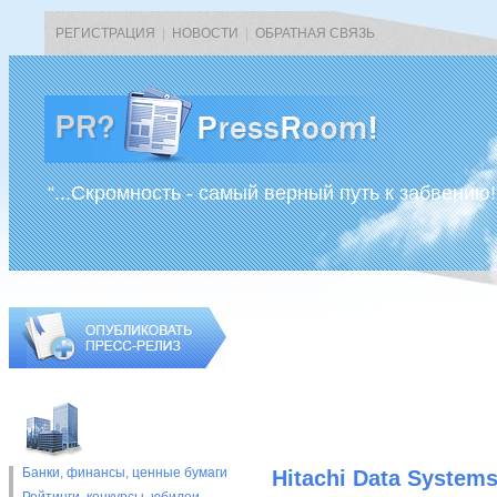
РЕГИСТРАЦИЯ
|
НОВОСТИ
|
ОБРАТНАЯ СВЯЗЬ
“...Скромность - самый верный путь к забвению!
Банки, финансы, ценные бумаги
Hitachi Data Syste