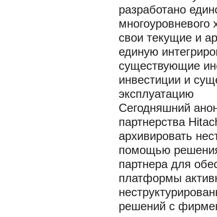
разработано един
многоуровневого 
свои текущие и а
единую интегриро
существующие инф
инвестиции и сущ
эксплуатацию
Сегодняшний анон
партнерства Hitac
архивировать нес
помощью решения L
партнера для обе
платформы активн
неструктурирован
решений с фирме