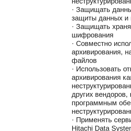
неструктурирован
· Защищать данн
защиты данных и п
· Защищать хран
шифрования
· Совместно испо
архивирования, н
файлов
· Использовать 
архивирования как
неструктурирован
других вендоров,
программным обес
неструктурированн
· Применять серв
Hitachi Data Syst