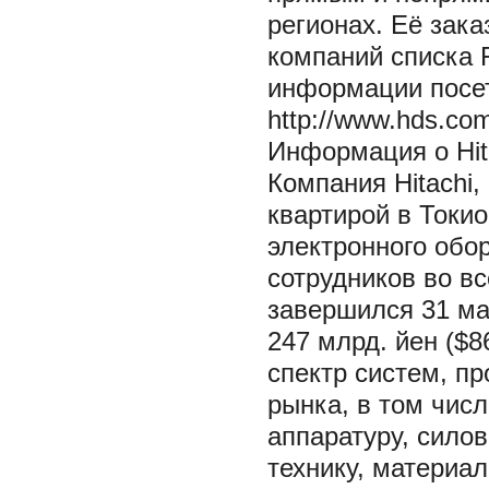
регионах. Её зак
компаний списка 
информации посет
http://www.hds.com
Информация о Hita
Компания Hitachi, 
квартирой в Токи
электронного обо
сотрудников во в
завершился 31 ма
247 млрд. йен ($8
спектр систем, пр
рынка, в том чис
аппаратуру, сило
технику, материа