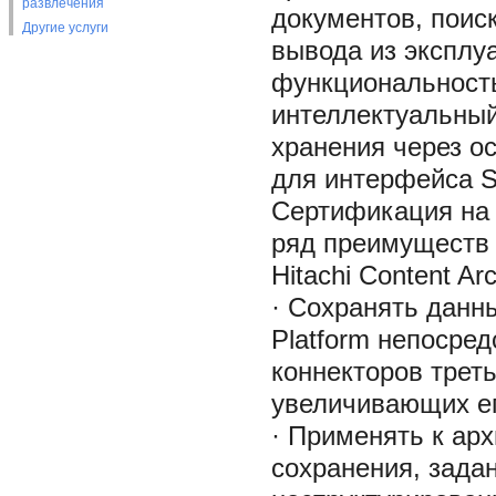
развлечения
документов, поис
Другие услуги
вывода из эксплу
функциональность
интеллектуальный
хранения через о
для интерфейса SA
Сертификация на
ряд преимуществ 
Hitachi Content Ar
· Сохранять данны
Platform непосре
коннекторов трет
увеличивающих ег
· Применять к ар
сохранения, зада