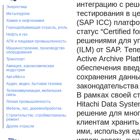
интеграцию с ре
Энергетика
тестирования в цен
Металлургия
Химия и нефтехимия
(SAP ICC) платфор
Горнодобывающая отрасль, уголь
статус “Certified
Нефть и газ
решениями для у
АПК и пищевая промышленность
(ILM) от SAP. Теп
Машиностроение, производство
оборудования
Active Archive Pl
Транспорт
Авиация, аэрокосмическая
обеспечения введ
индустрия
сохранения данны
Авто/Мото
Аудио, видео, бытовая техника
законодательства
Телекоммуникации, мобильная
В рамках своей с
связь
Легкая промышленность
Hitachi Data Syst
Мебель, лес, деревообработка
решение для мног
Строительство, стройматериалы,
ремонт
клиентам хранить
Другие отрасли
ими, используя е