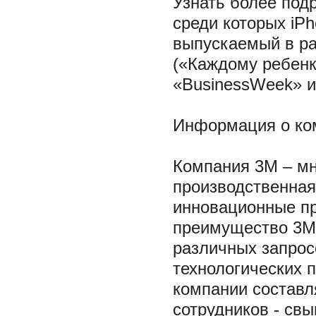
Узнать более под
среди которых iP
выпускаемый в ра
(«Каждому ребенк
«BusinessWeek» ил
Информация о ко
Компания 3М – м
производственная
инновационные пр
преимущество 3М 
различных запрос
технологических 
компании составл
сотрудников - св