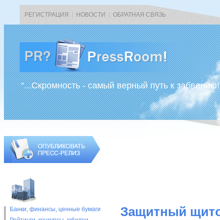
РЕГИСТРАЦИЯ
|
НОВОСТИ
|
ОБРАТНАЯ СВЯЗЬ
“...Скромность - самый верный путь к забвению!
Защитный щито
Банки, финансы, ценные бумаги