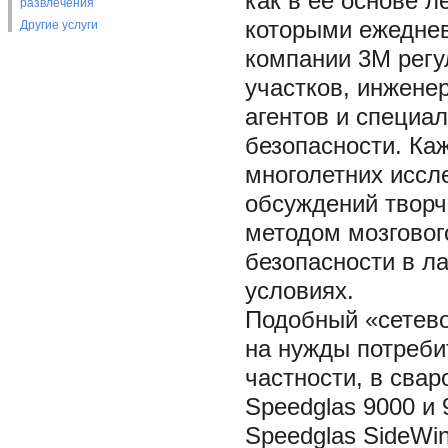
как в ее основе 
развлечения
которыми ежеднев
Другие услуги
компании 3М регу
участков, инженер
агентов и специа
безопасности. Ка
многолетних иссл
обсуждений творч
методом мозговог
безопасности в л
условиях.
Подобный «сетево
на нужды потреби
частности, в сва
Speedglas 9000 и 
Speedglas SideWi