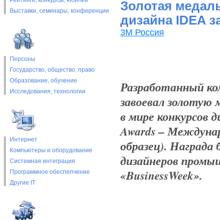
Рейтинги, конкурсы, юбилеи
Золотая медал
Выставки, cеминары, конференции
дизайна IDEA з
3М Россия
Персоны
Государство, общество, право
Образование, обучение
Разработанный ко
Исследования, технологии
завоевал золотую 
в мире конкурсов ди
Awards – Междуна
Интернет
образец). Наград
Компьютеры и оборудование
дизайнеров промы
Системная интеграция
«BusinessWeek».
Программное обеспепчение
Другие IT