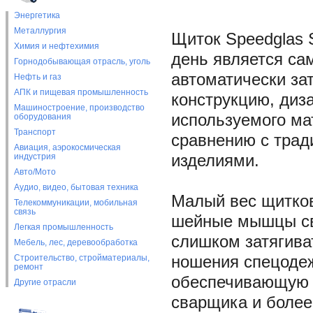
Энергетика
Металлургия
Щиток Speedglas S
Химия и нефтехимия
день является са
Горнодобывающая отрасль, уголь
автоматически з
Нефть и газ
АПК и пищевая промышленность
конструкцию, диз
Машиностроение, производство
используемого ма
оборудования
Транспорт
сравнению с тра
Авиация, аэрокосмическая
индустрия
изделиями.
Авто/Мото
Аудио, видео, бытовая техника
Малый вес щитков
Телекоммуникации, мобильная
связь
шейные мышцы сва
Легкая промышленность
слишком затягива
Мебель, лес, деревообработка
Строительство, стройматериалы,
ношения спецодеж
ремонт
обеспечивающую л
Другие отрасли
сварщика и более 