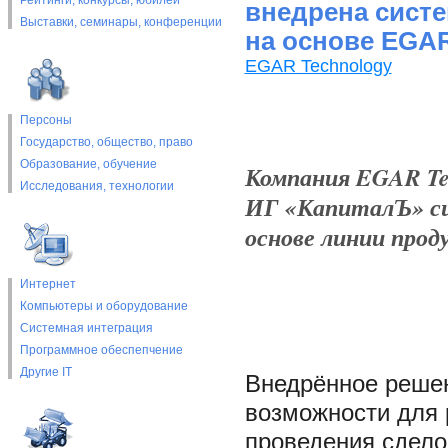
Рейтинги, конкурсы, юбилеи
внедрена сист
Выставки, cеминары, конференции
на основе EGAR
EGAR Technology
Персоны
Государство, общество, право
Образование, обучение
Компания EGAR Tec
Исследования, технологии
ИГ «КапиталЪ» си
основе линии проду
Интернет
Компьютеры и оборудование
Системная интеграция
Программное обеспепчение
Другие IT
Внедрённое решен
возможности для 
проведения сдело