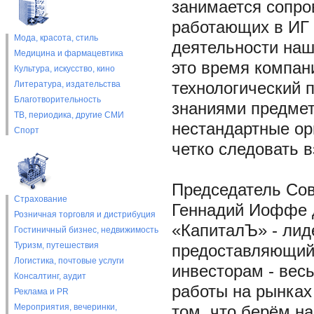
занимается сопро
работающих в ИГ 
Мода, красота, стиль
деятельности наш
Медицина и фармацевтика
это время компан
Культура, искусство, кино
Литература, издательства
технологический
Благотворительность
знаниями предмет
ТВ, периодика, другие СМИ
нестандартные ор
Спорт
четко следовать 
Председатель Сов
Страхование
Геннадий Иоффе д
Розничная торговля и дистрибуция
«КапиталЪ» - лид
Гостиничный бизнес, недвижимость
Туризм, путешествия
предоставляющий 
Логистика, почтовые услуги
инвесторам - вес
Консалтинг, аудит
работы на рынках
Реклама и PR
Мероприятия, вечеринки,
том, что берём н