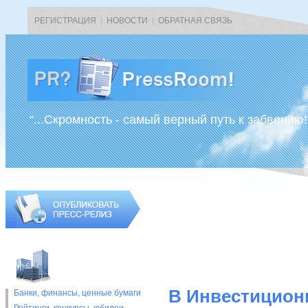
РЕГИСТРАЦИЯ
|
НОВОСТИ
|
ОБРАТНАЯ СВЯЗЬ
“...Скромность - самый верный путь к забвению!
В Инвестицион
Банки, финансы, ценные бумаги