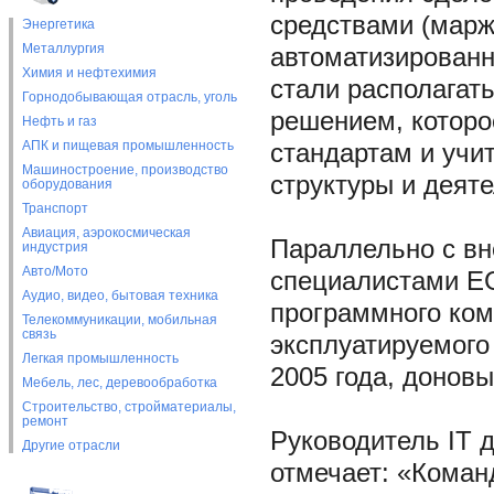
средствами (марж
Энергетика
Металлургия
автоматизированн
Химия и нефтехимия
стали располага
Горнодобывающая отрасль, уголь
решением, которо
Нефть и газ
АПК и пищевая промышленность
стандартам и учи
Машиностроение, производство
структуры и деят
оборудования
Транспорт
Авиация, аэрокосмическая
Параллельно с вн
индустрия
Авто/Мото
специалистами EG
Аудио, видео, бытовая техника
программного ком
Телекоммуникации, мобильная
связь
эксплуатируемого
Легкая промышленность
2005 года, доновы
Мебель, лес, деревообработка
Строительство, стройматериалы,
ремонт
Руководитель IT 
Другие отрасли
отмечает: «Коман