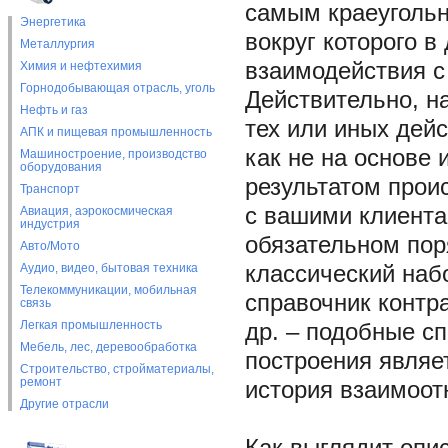
самым краеуголь
Энергетика
вокруг которого 
Металлургия
взаимодействия с
Химия и нефтехимия
Горнодобывающая отрасль, уголь
Действительно, н
Нефть и газ
тех или иных дей
АПК и пищевая промышленность
как не на основе 
Машиностроение, производство
оборудования
результатом прои
Транспорт
с вашими клиента
Авиация, аэрокосмическая
индустрия
обязательном пор
Авто/Мото
Аудио, видео, бытовая техника
классический набо
Телекоммуникации, мобильная
справочник контра
связь
Легкая промышленность
др. – подобные с
Мебель, лес, деревообработка
построения являе
Строительство, стройматериалы,
ремонт
история взаимоот
Другие отрасли