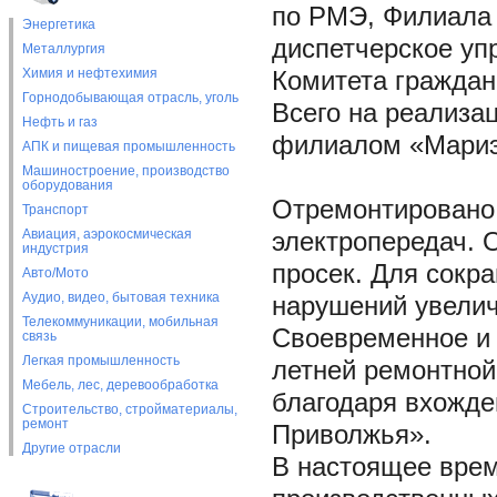
по РМЭ, Филиала
Энергетика
диспетчерское уп
Металлургия
Химия и нефтехимия
Комитета гражда
Горнодобывающая отрасль, уголь
Всего на реализа
Нефть и газ
филиалом «Мариэн
АПК и пищевая промышленность
Машиностроение, производство
оборудования
Отремонтировано 
Транспорт
Авиация, аэрокосмическая
электропередач. 
индустрия
просек. Для сокр
Авто/Мото
Аудио, видео, бытовая техника
нарушений увелич
Телекоммуникации, мобильная
Своевременное и
связь
Легкая промышленность
летней ремонтной
Мебель, лес, деревообработка
благодаря вхожд
Строительство, стройматериалы,
ремонт
Приволжья».
Другие отрасли
В настоящее врем