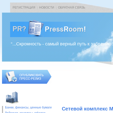
РЕГИСТРАЦИЯ
|
НОВОСТИ
|
ОБРАТНАЯ СВЯЗЬ
“...Скромность - самый верный путь к забвению!
Банки, финансы, ценные бумаги
Сетевой комплекс М