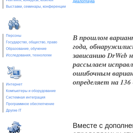
Рейтинги, конкурсы, юбилеи
ДиалогНаука
Выставки, cеминары, конференции
В прошлом вариант
Персоны
Государство, общество, право
года, обнаружилис
Образование, обучение
зависанию DrWeb 
Исследования, технологии
рассылаем исправл
ошибочным вариан
определяет на 136 
Интернет
Компьютеры и оборудование
Системная интеграция
Программное обеспепчение
Другие IT
Вместе с дополне