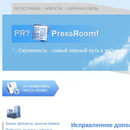
РЕГИСТРАЦИЯ
|
НОВОСТИ
|
ОБРАТНАЯ СВЯЗЬ
“...Скромность - самый верный путь к забвению!
Банки, финансы, ценные бумаги
Исправленное допо