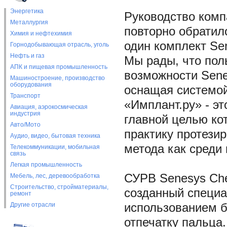
Энергетика
Руководство комп
Металлургия
повторно обратил
Химия и нефтехимия
один комплект Se
Горнодобывающая отрасль, уголь
Нефть и газ
Мы рады, что пол
АПК и пищевая промышленность
возможности Sene
Машиностроение, производство
оборудования
оснащая системой
Транспорт
«Имплант.ру» - э
Авиация, аэрокосмическая
индустрия
главной целью ко
Авто/Мото
практику протезир
Аудио, видео, бытовая техника
метода как среди 
Телекоммуникации, мобильная
связь
Легкая промышленность
СУРВ Senesys Che
Мебель, лес, деревообработка
Строительство, стройматериалы,
созданный специа
ремонт
Другие отрасли
использованием б
отпечатку пальца.