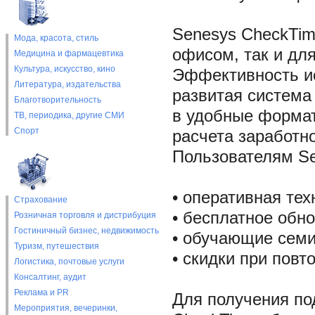
Senesys CheckTim
Мода, красота, стиль
офисом, так и дл
Медицина и фармацевтика
Культура, искусство, кино
Эффективность ис
Литература, издательства
развитая система
Благотворительность
в удобные форматы
ТВ, периодика, другие СМИ
Спорт
расчета заработн
Пользователям Se
• оперативная те
Страхование
• бесплатное обн
Розничная торговля и дистрибуция
Гостиничный бизнес, недвижимость
• обучающие сем
Туризм, путешествия
• скидки при повт
Логистика, почтовые услуги
Консалтинг, аудит
Реклама и PR
Для получения п
Мероприятия, вечеринки,