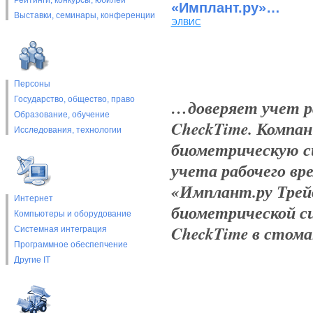
Рейтинги, конкурсы, юбилеи
«Имплант.ру»…
Выставки, cеминары, конференции
ЭЛВИС
Персоны
Государство, общество, право
…доверяет учет ра
Образование, обучение
CheckTime. Компа
Исследования, технологии
биометрическую с
учета рабочего вр
«Имплант.ру Трей
Интернет
биометрической си
Компьютеры и оборудование
CheckTime в стома
Системная интеграция
Программное обеспепчение
Другие IT