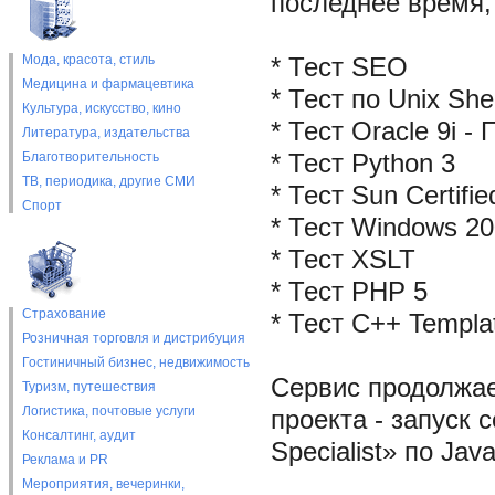
последнее время,
Мода, красота, стиль
* Тест SEO
Медицина и фармацевтика
* Тест по Unix Shel
Культура, искусство, кино
* Тест Oracle 9i 
Литература, издательства
Благотворительность
* Тест Python 3
ТВ, периодика, другие СМИ
* Тест Sun Certif
Спорт
* Тест Windows 20
* Тест XSLT
* Тест PHP 5
Страхование
* Тест C++ Templa
Розничная торговля и дистрибуция
Гостиничный бизнес, недвижимость
Сервис продолжае
Туризм, путешествия
Логистика, почтовые услуги
проекта - запуск 
Консалтинг, аудит
Specialist» по Jav
Реклама и PR
Мероприятия, вечеринки,