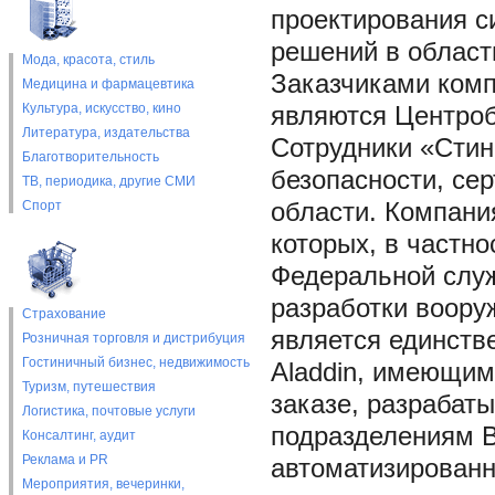
проектирования с
решений в област
Мода, красота, стиль
Заказчиками комп
Медицина и фармацевтика
Культура, искусство, кино
являются Центроб
Литература, издательства
Сотрудники «Стин
Благотворительность
безопасности, се
ТВ, периодика, другие СМИ
Спорт
области. Компани
которых, в частно
Федеральной служ
разработки воору
Страхование
является единств
Розничная торговля и дистрибуция
Гостиничный бизнес, недвижимость
Aladdin, имеющим
Туризм, путешествия
заказе, разрабат
Логистика, почтовые услуги
подразделениям В
Консалтинг, аудит
Реклама и PR
автоматизирован
Мероприятия, вечеринки,