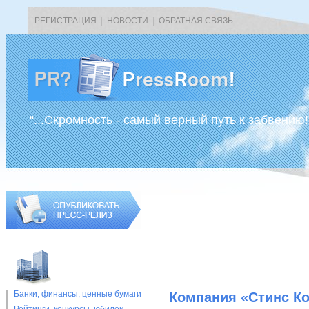
РЕГИСТРАЦИЯ
|
НОВОСТИ
|
ОБРАТНАЯ СВЯЗЬ
“...Скромность - самый верный путь к забвению!
Банки, финансы, ценные бумаги
Компания «Стинс К