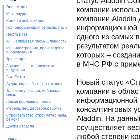
статус Aladdin Go
Энергетика
компании использ
Металлургия
компании Aladdin
Химия и нефтехимия
информационной б
Горнодобывающая отрасль, уголь
Нефть и газ
одного из самых в
АПК и пищевая промышленность
результатом реал
Машиностроение, производство
оборудования
которых – создан
Транспорт
в МЧС РФ с приме
Авиация, аэрокосмическая
индустрия
Авто/Мото
Новый статус «Ст
Аудио, видео, бытовая техника
компании в облас
Телекоммуникации, мобильная
связь
информационной б
Легкая промышленность
консалтинговых у
Мебель, лес, деревообработка
Строительство, стройматериалы,
Aladdin. На данн
ремонт
осуществляет вес
Другие отрасли
любой степени ко