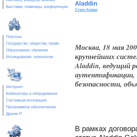
Рейтинги, конкурсы, юбилеи
Aladdin
Выставки, cеминары, конференции
Стинс Коман
Персоны
Государство, общество, право
Москва, 18 мая 200
Образование, обучение
крупнейших систе
Исследования, технологии
Aladdin, ведущий 
аутентификации, 
безопасности, объ
Интернет
Компьютеры и оборудование
Системная интеграция
Программное обеспепчение
Другие IT
В рамках договор