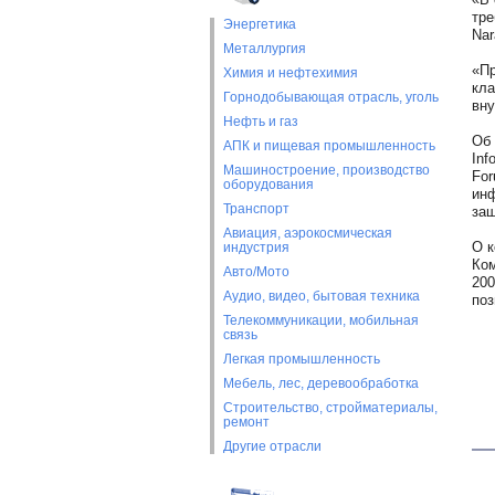
тре
Энергетика
Nar
Металлургия
«Пр
Химия и нефтехимия
кла
Горнодобывающая отрасль, уголь
вну
Нефть и газ
Об 
АПК и пищевая промышленность
Inf
Машиностроение, производство
For
оборудования
инф
Транспорт
защ
Авиация, аэрокосмическая
О к
индустрия
Ком
Авто/Мото
200
Аудио, видео, бытовая техника
поз
Телекоммуникации, мобильная
связь
Легкая промышленность
Мебель, лес, деревообработка
Строительство, стройматериалы,
ремонт
Другие отрасли