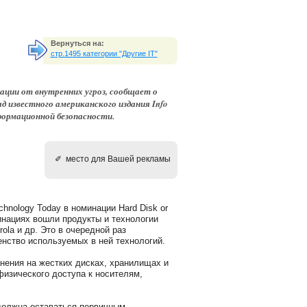
Вернуться на:
стр.1495 категории "Другие IT"
ции от внутренних угроз, сообщает о
ад известного американского издания Info
нформационной безопасности.
✐ место для Вашей рекламы
chnology Today в номинации Hard Disk or
инациях вошли продукты и технологии
rola и др. Это в очередной раз
енство используемых в ней технологий.
анения на жестких дисках, хранилищах и
изического доступа к носителям,
 должна оставаться первичным