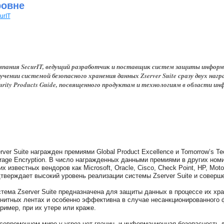
ровне
urIT
пания SecurIT, ведущий разработчик и поставщик систем защиты информа
учении системой безопасного хранения данных Zserver Suite сразу двух нагр
urity Products Guide, посвященного продуктам и технологиям в области и
rver Suite награжден премиями Global Product Excellence и Tomorrow’s Te
rage Encryption. В число награжденных данными премиями в других ном
их известных вендоров как Microsoft, Oracle, Cisco, Check Point, HP, Moto
тверждает высокий уровень реализации системы Zserver Suite и соверш
тема Zserver Suite предназначена для защиты данных в процессе их хр
нитных лентах и особенно эффективна в случае несанкционированного ф
ример, при их утере или краже.
современном мире у угроз нет границ, и информационная безопасность