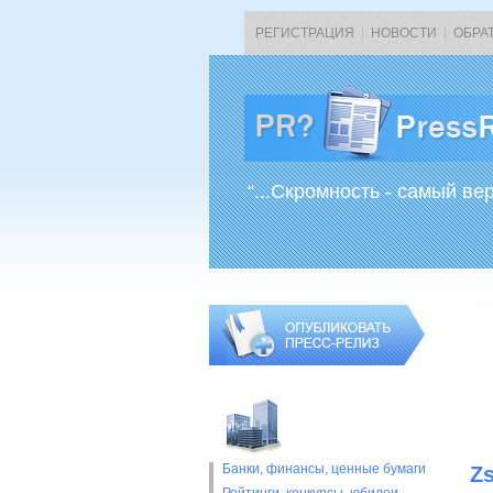
РЕГИСТРАЦИЯ
|
НОВОСТИ
|
ОБРА
“...Скромность - самый ве
Банки, финансы, ценные бумаги
Z