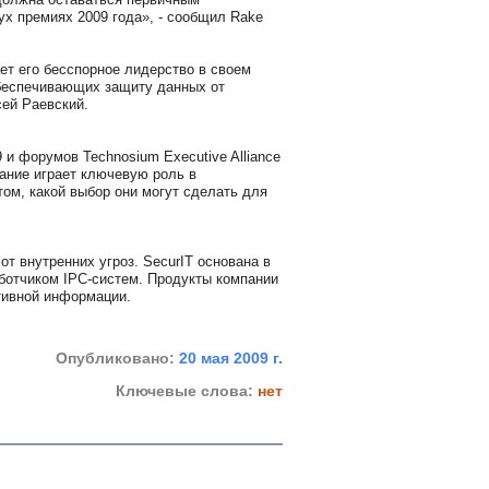
ух премиях 2009 года», - сообщил Rake
т его бесспорное лидерство в своем
обеспечивающих защиту данных от
сей Раевский.
 и форумов Technosium Executive Alliance
дание играет ключевую роль в
ом, какой выбор они могут сделать для
 внутренних угроз. SecurIT основана в
ботчиком IPC-систем. Продукты компании
тивной информации.
Опубликовано:
20 мая 2009 г.
Ключевые слова:
нет