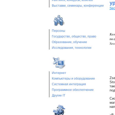
Рейтинги, конкурсы, юбилеи
у
Выставки, cеминары, конференции
Sec
Персоны
Ком
Государство, общество, право
пол
Образование, обучение
Sec
Исследования, технологии
Интернет
Zse
Компьютеры и оборудование
Sto
Системная интеграция
так
Программное обеспепчение
под
Другие IT
Сис
маг
нап
«В 