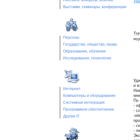
Рейтинги, конкурсы, юбилеи
Тур
Выставки, cеминары, конференции
Тур
Персоны
тур
Государство, общество, право
Образование, обучение
Исследования, технологии
Уди
и в
Интернет
Нов
www
Компьютеры и оборудование
По 
Системная интеграция
- о
Программное обеспепчение
- с
-об
Другие IT
пр
- с
- л
Экс