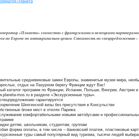
оператор Планета
оператор «Планета» совместно с французскими и немецкими партнерами
ов по Европе по антикризисным ценам. Стоимость по спецпредложению – 
вительные средневековые замки Европы, знаменитые музеи мира, необы
зрослых, отдых на Лазурном берегу Франции ждут Вас!
ый каталог программ по Франции, Испании, Польши, Венгрии, Австрии и 
.planeta-mos.ru в разделе «Экскурсионные туры».
спецпредложению гарантируется:
формление Шенгенской визы без присутствия в Консульстве
обственные блоки мест в отелях Парижа
служивание комфортабельными новыми автобусами и профессиональны
ограмме
кидки детям, школьникам, студентам, группам
юбая форма оплаты, в том числе – банковский платеж, пластиковые кар
курсионные туры самый популярный вид туризма, тысячи людей выбираю