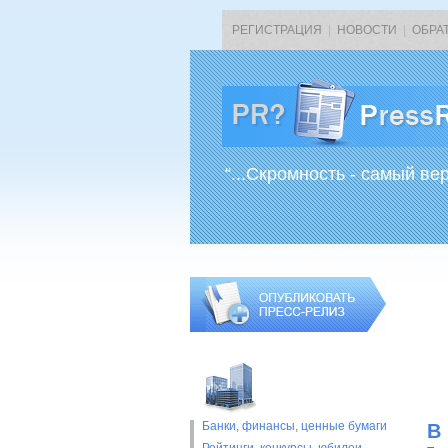
РЕГИСТРАЦИЯ
|
НОВОСТИ
|
ОБРА
“...Скромность - самый ве
Банки, финансы, ценные бумаги
В 