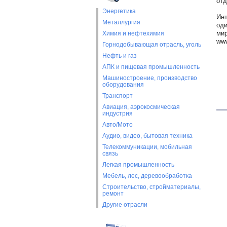
отд
Энергетика
Инт
Металлургия
оди
мир
Химия и нефтехимия
www
Горнодобывающая отрасль, уголь
Нефть и газ
АПК и пищевая промышленность
Машиностроение, производство
оборудования
Транспорт
Авиация, аэрокосмическая
индустрия
Авто/Мото
Аудио, видео, бытовая техника
Телекоммуникации, мобильная
связь
Легкая промышленность
Мебель, лес, деревообработка
Строительство, стройматериалы,
ремонт
Другие отрасли