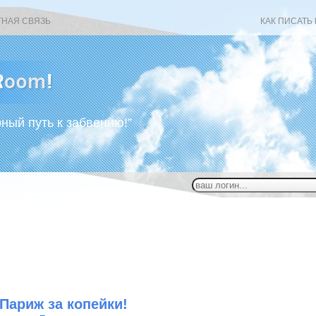
ТНАЯ СВЯЗЬ
КАК ПИСАТЬ
рный путь к забвению!”
Париж за копейки!