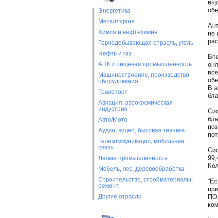
выд
обн
Энергетика
Металлургия
Ант
Химия и нефтехимия
не 
рас
Горнодобывающая отрасль, уголь
Нефть и газ
Впе
АПК и пищевая промышленность
онл
все
Машиностроение, производство
обн
оборудования
В а
Транспорт
бла
Авиация, аэрокосмическая
индустрия
Сис
бла
Авто/Мото
поз
Аудио, видео, бытовая техника
пот
Телекоммуникации, мобильная
связь
Сис
99,
Легкая промышленность
Кол
Мебель, лес, деревообработка
Строительство, стройматериалы,
“Ес
ремонт
при
Другие отрасли
ПО.
ком