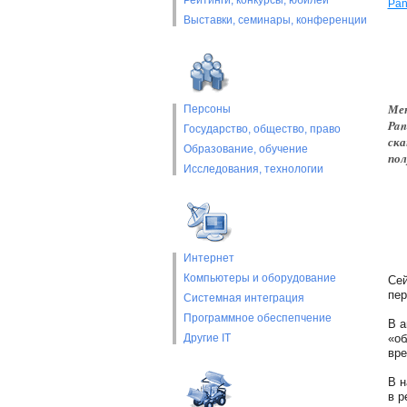
Рейтинги, конкурсы, юбилеи
Pan
Выставки, cеминары, конференции
Мен
Персоны
Pan
Государство, общество, право
ска
Образование, обучение
пол
Исследования, технологии
Интернет
Компьютеры и оборудование
Сей
пер
Системная интеграция
Программное обеспепчение
В а
Другие IT
«об
вре
В н
в р