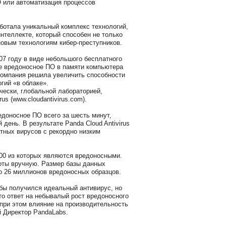
 или автоматизация процессов
ботала уникальный комплекс технологий,
нтеллекте, который способен не только
 новым технологиям кибер-преступников.
07 году в виде небольшого бесплатного
е вредоносное ПО в памяти компьютера
компания решила увеличить способности
гий «в облаке».
чески, глобальной лабораторией,
us (www.cloudantivirus.com).
доносное ПО всего за шесть минут,
ень. В результате Panda Cloud Antivirus
тных вирусов с рекордно низким
000 из которых являются вредоносными.
боты вручную. Размер базы данных
о 26 миллионов вредоносных образцов.
 бы получился идеальный антивирус, но
то ответ на небывалый рост вредоносного
при этом влияние на производительность
й Директор PandaLabs.