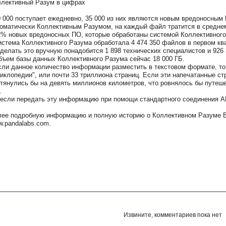
лективный Разум в цифрах
0 000 поступает ежедневно, 35 000 из них являются новым вредоносным
оматически Коллективным Разумом, на каждый файл тратится в среднем
2% новых вредоносных ПО, которые обработаны системой Коллективного
истема Коллективного Разума обработала 4 474 350 файлов в первом ква
делать это вручную понадобится 1 898 технических специалистов и 926 
бъем базы данных Коллективного Разума сейчас 18 000 ГБ.
сли данное количество информации разместить в текстовом формате, то
иклопедии", или почти 33 триллиона страниц. Если эти напечатанные ст
тянулись бы на девять миллионов километров, что ровнялось бы путеше
.
 если передать эту информацию при помощи стандартного соединения AD
ее подробную информацию и полную историю о Коллективном Разуме 
.pandalabs.com.
Извините, комментариев пока нет