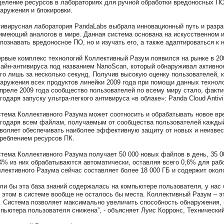
еление ресурсов в лабораториях для ручной обработки вредоносных ПО
аружения и блокировки.
ивирусная лаборатория PandaLabs выбрала инновационный путь и разра
имеющий аналогов в мире. Данная система основана на искусственном и
познавать вредоносное ПО, но и изучать его, а также адаптироваться к
рвые комплекс технологий Коллективный Разум появился на рынке в 20
айн-антивируса под названием NanoScan, который обнаруживал активно
го лишь за несколько секунд. Получив высокую оценку пользователей, 
аружения всех продуктов линейки 2009 года при помощи данных техноло
преле 2009 года сообщество пользователей по всему миру стало, факти
годаря запуску ультра-легкого антивируса «в облаке»: Panda Cloud Antivir
тема Коллективного Разума может соотносить и обрабатывать новое вре
годаря всем файлам, получаемым от сообщества пользователей каждый д
воляет обеспечивать наиболее эффективную защиту от новых и неизвес
реблением ресурсов ПК.
тема Коллективного Разума получает 50 000 новых файлов в день, 35 
4% из них обрабатываются автоматически, оставляя всего 0,6% для ра
лективного Разума сейчас составляет более 18 000 ГБ и содержит окол
ли бы эта база знаний содержалась на компьютере пользователя, у нас
 этом в системе вообще не осталось бы места. Коллективный Разум – э
 Система позволяет максимально увеличить способность обнаружения, 
пьютера пользователя снижена”, - объясняет Луис Корронс, Технически