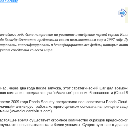
da Security
ее одного года было потрачено на развитие и внедрение первой версии Ко
da Security бесплатно предложила своим пользователям еще в 2007 году. 
нировать, классифицировать и дезинфицировать все файлы, которые ант
учает ежедневно со всего мира.
час, через два года после запуска, этот стратегический шаг дал возмо
вая компания, предлагающая "облачные" решения безопасности (Cloud Se
преле 2009 года Panda Security предложила пользователям Panda Cloud 
лачный» антивирус, работа которого целиком основана на принципе защ
мени (www.cloudantivirus.com).
астоящее время существует огромное количество образцов вредоносного
езультате пользователи стали более уязвимы. Существует всего два ва