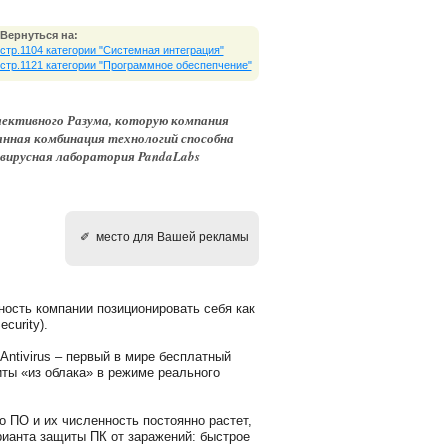
Вернуться на:
стр.1104 категории "Системная интеграция"
стр.1121 категории "Программное обеспепчение"
ллективного Разума, которую компания
Данная комбинация технологий способна
ивирусная лаборатория PandaLabs
✐ место для Вашей рекламы
жность компании позиционировать себя как
curity).
Antivirus – первый в мире бесплатный
иты «из облака» в режиме реального
 ПО и их численность постоянно растет,
рианта защиты ПК от заражений: быстрое