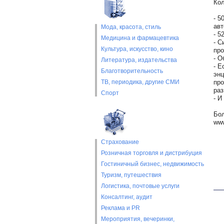
Кол
- 5
авт
Мода, красота, стиль
- 5
Медицина и фармацевтика
- С
Культура, искусство, кино
про
- О
Литература, издательства
- Е
Благотворительность
энц
ТВ, периодика, другие СМИ
про
раз
Спорт
- И
Бол
www
Страхование
Розничная торговля и дистрибуция
Гостиничный бизнес, недвижимость
Туризм, путешествия
Логистика, почтовые услуги
Консалтинг, аудит
Реклама и PR
Мероприятия, вечеринки,