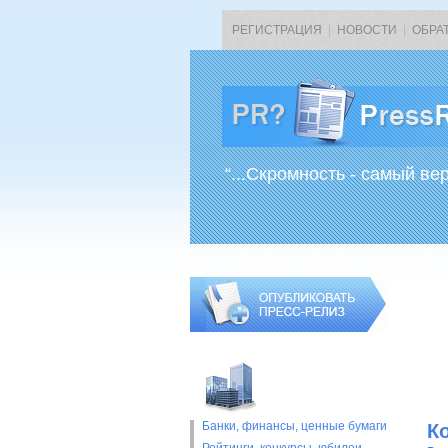
РЕГИСТРАЦИЯ
|
НОВОСТИ
|
ОБРА
“...Скромность - самый ве
Банки, финансы, ценные бумаги
Ко