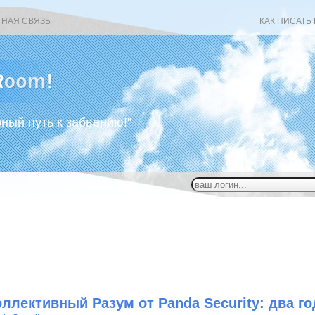
ТНАЯ СВЯЗЬ
КАК ПИСАТЬ
рный путь к забвению!”
ллективный Разум от Panda Security: два г