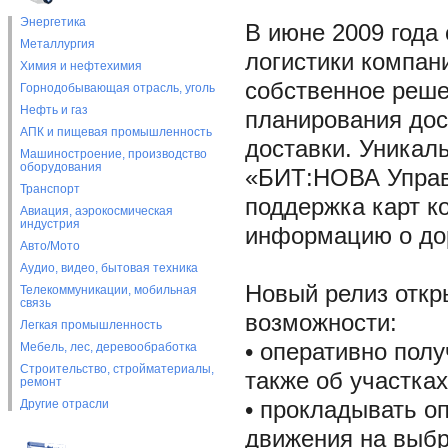
Энергетика
В июне 2009 года
Металлургия
логистики компан
Химия и нефтехимия
собственное реше
Горнодобывающая отрасль, уголь
Нефть и газ
планирования дос
АПК и пищевая промышленность
доставки. Уникал
Машиностроение, производство
оборудования
«БИТ:НОВА Управл
Транспорт
поддержка карт к
Авиация, аэрокосмическая
индустрия
информацию о до
Авто/Мото
Аудио, видео, бытовая техника
Новый релиз отк
Телекоммуникации, мобильная
связь
возможности:
Легкая промышленность
• оперативно пол
Мебель, лес, деревообработка
Строительство, стройматериалы,
также об участка
ремонт
Другие отрасли
• прокладывать о
движения на выбр