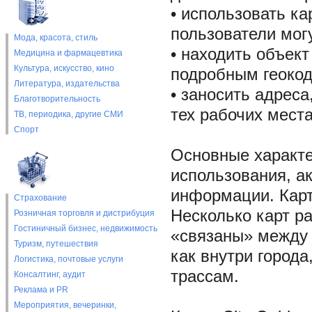
• использовать к
пользователи могу
Мода, красота, стиль
• находить объект
Медицина и фармацевтика
Культура, искусство, кино
подробным геоко
Литература, издательства
• заносить адрес
Благотворительность
тех рабочих места
ТВ, периодика, другие СМИ
Спорт
Основные характер
использования, а
информации. Карт
Страхование
Несколько карт р
Розничная торговля и дистрибуция
Гостиничный бизнес, недвижимость
«связаны» между 
Туризм, путешествия
как внутри город
Логистика, почтовые услуги
трассам.
Консалтинг, аудит
Реклама и PR
Мероприятия, вечеринки,