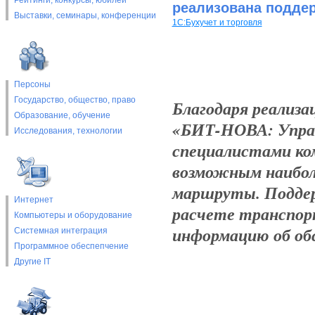
Рейтинги, конкурсы, юбилеи
реализована поддер
Выставки, cеминары, конференции
1С:Бухучет и торговля
Персоны
Государство, общество, право
Благодаря реализа
Образование, обучение
«БИТ-НОВА: Управ
Исследования, технологии
специалистами ком
возможным наибо
маршруты. Поддер
Интернет
расчете транспор
Компьютеры и оборудование
информацию об обс
Системная интеграция
Программное обеспепчение
Другие IT