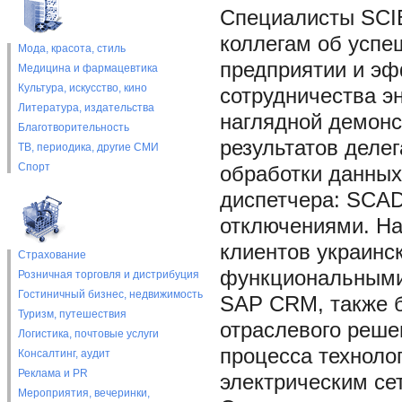
Специалисты SCIE
коллегам об успе
Мода, красота, стиль
предприятии и эф
Медицина и фармацевтика
Культура, искусство, кино
сотрудничества э
Литература, издательства
наглядной демон
Благотворительность
результатов деле
ТВ, периодика, другие СМИ
Спорт
обработки данных
диспетчера: SCA
отключениями. На
клиентов украинс
Страхование
функциональными
Розничная торговля и дистрибуция
Гостиничный бизнес, недвижимость
SAP CRM, также б
Туризм, путешествия
отраслевого реше
Логистика, почтовые услуги
процесса техноло
Консалтинг, аудит
Реклама и PR
электрическим се
Мероприятия, вечеринки,