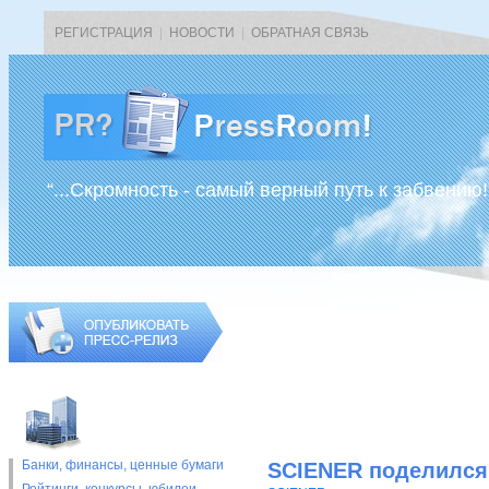
РЕГИСТРАЦИЯ
|
НОВОСТИ
|
ОБРАТНАЯ СВЯЗЬ
“...Скромность - самый верный путь к забвению!
Банки, финансы, ценные бумаги
SCIENER поделился