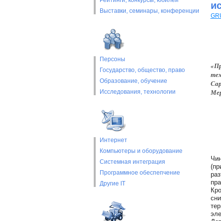
Рейтинги, конкурсы, юбилеи
и
Выставки, cеминары, конференции
GR
Персоны
«Пр
Государство, общество, право
тех
Образование, обучение
Сар
Мер
Исследования, технологии
Интернет
Компьютеры и оборудование
Чин
Системная интеграция
(пр
Программное обеспепчение
раз
пра
Другие IT
Кро
сни
тер
эле