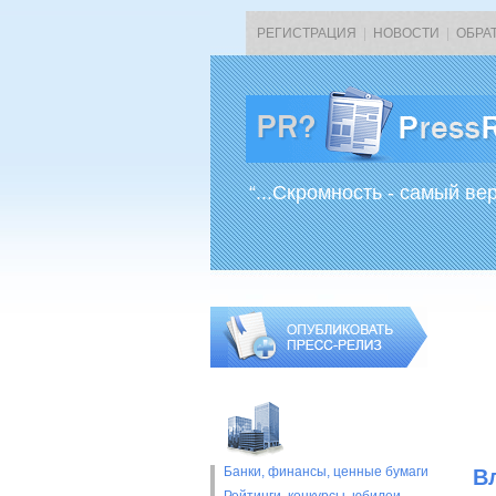
РЕГИСТРАЦИЯ
|
НОВОСТИ
|
ОБРА
“...Скромность - самый ве
Банки, финансы, ценные бумаги
В