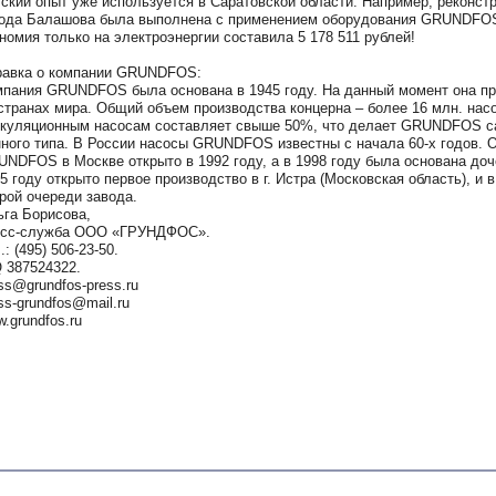
ский опыт уже используется в Саратовской области. Например, реконстр
ода Балашова была выполнена с применением оборудования GRUNDFOS (п
номия только на электроэнергии составила 5 178 511 рублей!
равка о компании GRUNDFOS:
пания GRUNDFOS была основана в 1945 году. На данный момент она пр
странах мира. Общий объем производства концерна – более 16 млн. насо
куляционным насосам составляет свыше 50%, что делает GRUNDFOS с
ного типа. В России насосы GRUNDFOS известны с начала 60-х годов.
NDFOS в Москве открыто в 1992 году, а в 1998 году была основана д
5 году открыто первое производство в г. Истра (Московская область), и
рой очереди завода.
га Борисова,
есс-служба ООО «ГРУНДФОС».
.: (495) 506-23-50.
 387524322.
ss@grundfos-press.ru
ss-grundfos@mail.ru
.grundfos.ru