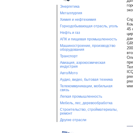
Дат
гор
Энергетика
эко
Металлургия
Сп
Химия и нефтехимия
Ком
Горнодобывающая отрасль, уголь
45 
Нефть и газ
цир
дан
АПК и пищевая промышленность
GRU
Машиностроение, производство
200
оборудования
вто
Транспорт
Оль
пр
Авиация, аэрокосмическая
индустрия
Тел
ICQ
Авто/Мото
pre
Аудио, видео, бытовая техника
pre
www
Телекоммуникации, мобильная
связь
Легкая промышленность
Мебель, лес, деревообработка
Строительство, стройматериалы,
ремонт
Другие отрасли