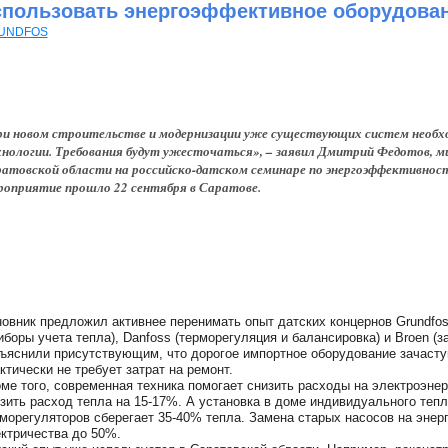
спользовать энергоэффективное оборудова
UNDFOS
и новом строительстве и модернизации уже существующих систем необх
нологии. Требования будут ужесточаться», – заявил Дмитрий Федотов,
атовской области на российско-датском семинаре по энергоэффективнос
оприятие прошло 22 сентября в Саратове.
овник предложил активнее перенимать опыт датских концернов Grundfos
иборы учета тепла), Danfoss (терморегуляция и балансировка) и Broen (
ъяснили присутствующим, что дорогое импортное оборудование зачасту
ктически не требует затрат на ремонт.
ме того, современная техника помогает снизить расходы на электроэнер
зить расход тепла на 15-17%. А установка в доме индивидуального тепл
морегуляторов сберегает 35-40% тепла. Замена старых насосов на эн
ктричества до 50%.