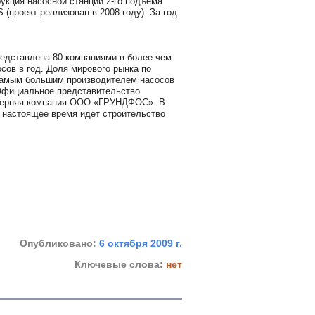
укция насосной станции 2-го подъема
роект реализован в 2008 году). За год
едставлена 80 компаниями в более чем
сов в год. Доля мирового рынка по
амым большим производителем насосов
 Официальное представительство
очерняя компания ООО «ГРУНДФОС». В
 в настоящее время идет строительство
Опубликовано:
6 октября 2009 г.
Ключевые слова:
нет