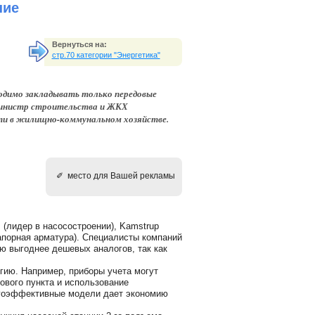
ние
Вернуться на:
стр.70 категории "Энергетика"
одимо закладывать только передовые
 министр строительства и ЖКХ
ти в жилищно-коммунальном хозяйстве.
✐ место для Вашей рекламы
 (лидер в насосостроении), Kamstrup
запорная арматура). Специалисты компаний
ю выгоднее дешевых аналогов, так как
гию. Например, приборы учета могут
ового пункта и использование
ергоэффективные модели дает экономию