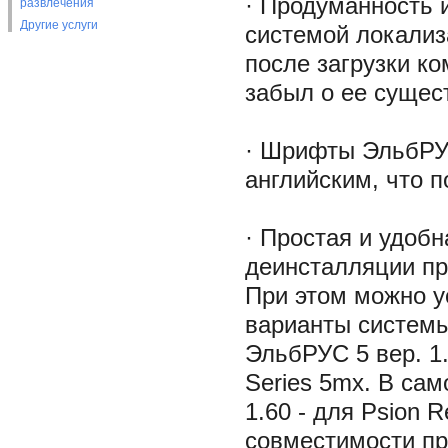
· Продуманность 
развлечения
Другие услуги
системой локализ
после загрузки ко
забыл о ее сущес
· Шрифты ЭльбРУ
английским, что п
· Простая и удоб
деинсталляции п
При этом можно у
варианты системы
ЭльбРУС 5 вер. 1
Series 5mx. В са
1.60 - для Psion 
совместимости п