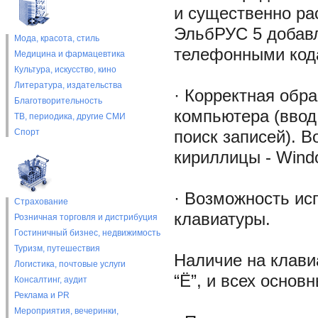
и существенно ра
ЭльбРУС 5 добавл
Мода, красота, стиль
телефонными кода
Медицина и фармацевтика
Культура, искусство, кино
Литература, издательства
· Корректная обр
Благотворительность
компьютера (ввод
ТВ, периодика, другие СМИ
Спорт
поиск записей). 
кириллицы - Wind
· Возможность ис
Страхование
клавиатуры.
Розничная торговля и дистрибуция
Гостиничный бизнес, недвижимость
Туризм, путешествия
Наличие на клави
Логистика, почтовые услуги
“Ё”, и всех основ
Консалтинг, аудит
Реклама и PR
Мероприятия, вечеринки,