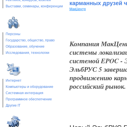
Рейтинги, конкурсы, юбилеи
карманных друзей 
Выставки, cеминары, конференции
МакЦентр
Персоны
Государство, общество, право
Компания МакЦент
Образование, обучение
системы локализа
Исследования, технологии
системой EPOC - Э
ЭльбРУС 5 заверш
продвижению карм
Интернет
российский рынок.
Компьютеры и оборудование
Системная интеграция
Программное обеспепчение
Другие IT