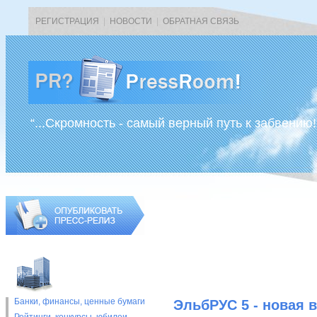
РЕГИСТРАЦИЯ
|
НОВОСТИ
|
ОБРАТНАЯ СВЯЗЬ
“...Скромность - самый верный путь к забвению!
Банки, финансы, ценные бумаги
ЭльбРУС 5 - новая 