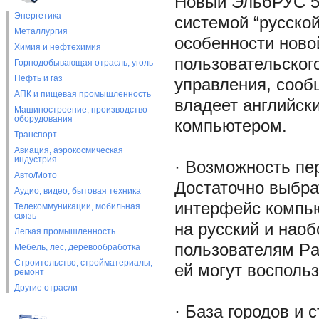
Новый ЭльбРУС 5
Энергетика
системой “русско
Металлургия
особенности ново
Химия и нефтехимия
пользовательског
Горнодобывающая отрасль, уголь
Нефть и газ
управления, сообщ
АПК и пищевая промышленность
владеет английск
Машиностроение, производство
оборудования
компьютером.
Транспорт
Авиация, аэрокосмическая
индустрия
· Возможность пе
Авто/Мото
Достаточно выбра
Аудио, видео, бытовая техника
интерфейс компью
Телекоммуникации, мобильная
связь
на русский и нао
Легкая промышленность
пользователям Pa
Мебель, лес, деревообработка
Строительство, стройматериалы,
ей могут восполь
ремонт
Другие отрасли
· База городов и 