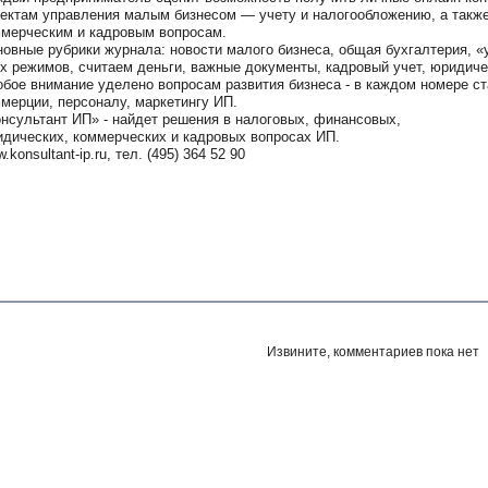
ектам управления малым бизнесом — учету и налогообложению, а такж
мерческим и кадровым вопросам.
овные рубрики журнала: новости малого бизнеса, общая бухгалтерия, «
х режимов, считаем деньги, важные документы, кадровый учет, юридичес
бое внимание уделено вопросам развития бизнеса - в каждом номере с
мерции, персоналу, маркетингу ИП.
нсультант ИП» - найдет решения в налоговых, финансовых,
дических, коммерческих и кадровых вопросах ИП.
.konsultant-ip.ru, тел. (495) 364 52 90
Извините, комментариев пока нет