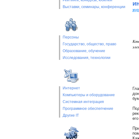
Рейтинги, конкурсы, юбилеи
и
Выставки, cеминары, конференции
жур
Персоны
Кто
Государство, общество, право
эле
Образование, обучение
Исследования, технологии
Интернет
Гла
дон
Компьютеры и оборудование
бум
Системная интеграция
Под
Программное обеспепчение
рек
Другие IT
его
При
пом
Каж