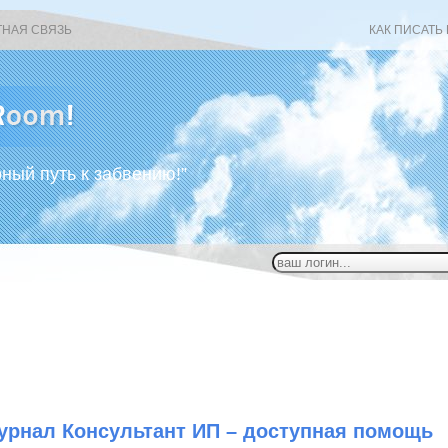
ТНАЯ СВЯЗЬ
КАК ПИСАТЬ
рный путь к забвению!”
урнал Консультант ИП – доступная помощь