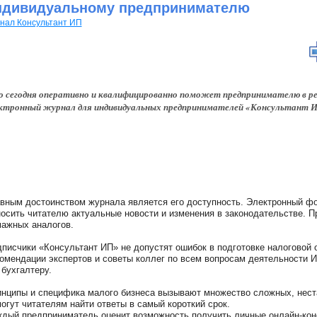
ндивидуальному предпринимателю
нал Консультант ИП
 сегодня оперативно и квалифицированно поможет предпринимателю в ре
ктронный журнал для индивидуальных предпринимателей «Консультант 
вным достоинством журнала является его доступность. Электронный фо
осить читателю актуальные новости и изменения в законодательстве. П
ажных аналогов.
писчики «Консультант ИП» не допустят ошибок в подготовке налоговой 
омендации экспертов и советы коллег по всем вопросам деятельности 
 бухгалтеру.
нципы и специфика малого бизнеса вызывают множество сложных, нест
огут читателям найти ответы в самый короткий срок.
дый предприниматель оценит возможность получить личные онлайн-кон