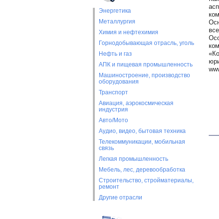
асп
Энергетика
ком
Металлургия
Осн
все
Химия и нефтехимия
Осо
Горнодобывающая отрасль, уголь
ком
«Ко
Нефть и газ
юри
АПК и пищевая промышленность
www
Машиностроение, производство
оборудования
Транспорт
Авиация, аэрокосмическая
индустрия
Авто/Мото
Аудио, видео, бытовая техника
Телекоммуникации, мобильная
связь
Легкая промышленность
Мебель, лес, деревообработка
Строительство, стройматериалы,
ремонт
Другие отрасли