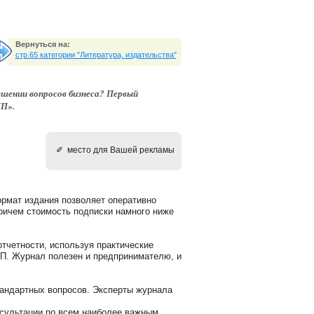
Вернуться на:
стр.65 категории "Литература, издательства"
шении вопросов бизнеса? Первый
ИП».
✐ место для Вашей рекламы
рмат издания позволяет оперативно
ричем стоимость подписки намного ниже
отчетности, используя практические
ИП. Журнал полезен и предпринимателю, и
андартных вопросов. Эксперты журнала
сультации по всем наиболее важным