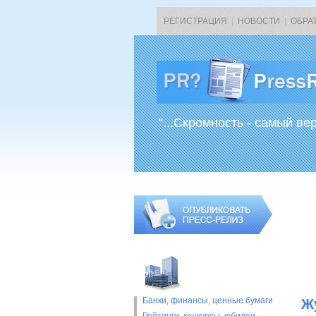
РЕГИСТРАЦИЯ
|
НОВОСТИ
|
ОБРА
“...Скромность - самый ве
Банки, финансы, ценные бумаги
Ж