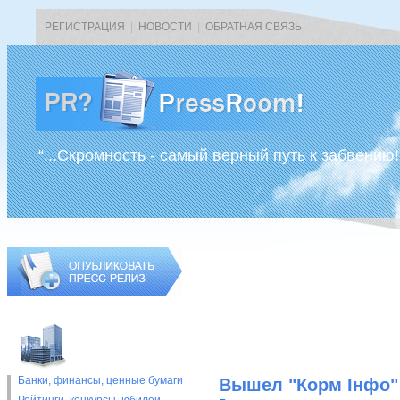
РЕГИСТРАЦИЯ
|
НОВОСТИ
|
ОБРАТНАЯ СВЯЗЬ
“...Скромность - самый верный путь к забвению!
Банки, финансы, ценные бумаги
Вышел "Корм Інфо