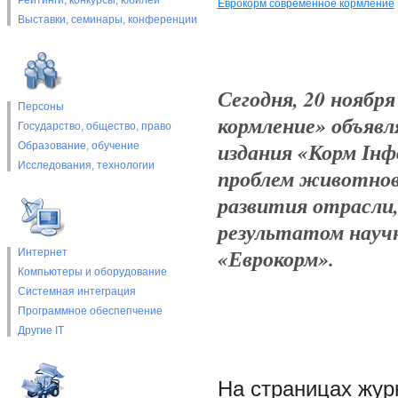
Рейтинги, конкурсы, юбилеи
Еврокорм современное кормление
Выставки, cеминары, конференции
Сегодня, 20 ноября
Персоны
кормление» объявл
Государство, общество, право
издания «Корм Інф
Образование, обучение
Исследования, технологии
проблем животнов
развития отрасли
результатом науч
«Еврокорм».
Интернет
Компьютеры и оборудование
Системная интеграция
Программное обеспепчение
Другие IT
На страницах жур