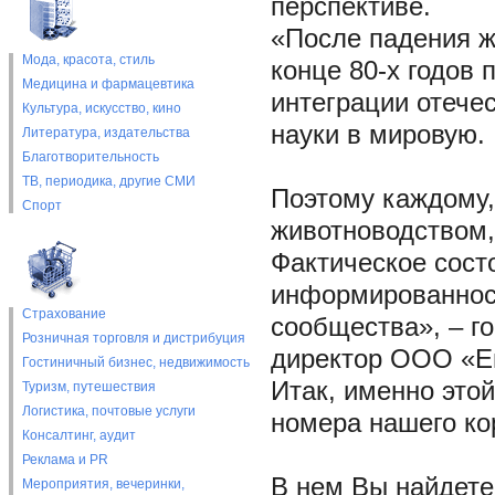
перспективе.
«После падения ж
Мода, красота, стиль
конце 80-х годов 
Медицина и фармацевтика
интеграции отече
Культура, искусство, кино
науки в мировую.
Литература, издательства
Благотворительность
ТВ, периодика, другие СМИ
Поэтому каждому,
Спорт
животноводством,
Фактическое сост
информированност
Страхование
сообщества», – г
Розничная торговля и дистрибуция
директор ООО «Е
Гостиничный бизнес, недвижимость
Итак, именно это
Туризм, путешествия
Логистика, почтовые услуги
номера нашего ко
Консалтинг, аудит
Реклама и PR
В нем Вы найдете
Мероприятия, вечеринки,