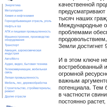
качественной про
Энергетика
предусматривают 
Металлургия
Химия и нефтехимия
тысяч наших граж
Горнодобывающая отрасль, уголь
Международные ор
Нефть и газ
проблемами обес
АПК и пищевая промышленность
Машиностроение, производство
продовольствием,
оборудования
Земли достигнет 
Транспорт
Авиация, аэрокосмическая
индустрия
И в этом ключе не
Авто/Мото
Аудио, видео, бытовая техника
востребованный и
Телекоммуникации, мобильная
связь
огромной ресурсн
Легкая промышленность
важным аргумент
Мебель, лес, деревообработка
потенциала. Тем 
Строительство, стройматериалы,
ремонт
в частности свини
Другие отрасли
постоянно растет,