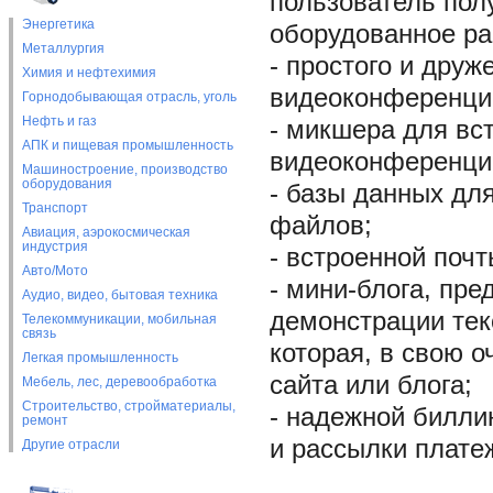
пользователь пол
Энергетика
оборудованное раб
Металлургия
- простого и дру
Химия и нефтехимия
видеоконференций
Горнодобывающая отрасль, уголь
Нефть и газ
- микшера для вс
АПК и пищевая промышленность
видеоконференции
Машиностроение, производство
оборудования
- базы данных дл
Транспорт
файлов;
Авиация, аэрокосмическая
индустрия
- встроенной поч
Авто/Мото
- мини-блога, пр
Аудио, видео, бытовая техника
демонстрации тек
Телекоммуникации, мобильная
связь
которая, в свою о
Легкая промышленность
сайта или блога;
Мебель, лес, деревообработка
Строительство, стройматериалы,
- надежной билли
ремонт
и рассылки плате
Другие отрасли