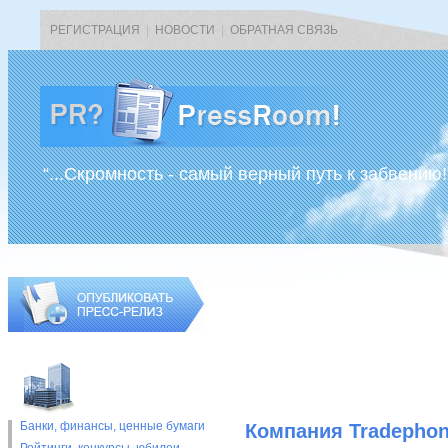
РЕГИСТРАЦИЯ
|
НОВОСТИ
|
ОБРАТНАЯ СВЯЗЬ
“...Скромность - самый верный путь к забвению!
Банки, финансы, ценные бумаги
Компания Tradephon