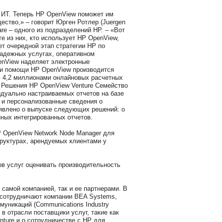
 ИТ. Теперь HP OpenView поможет им
ество,» – говорит Юрген Ротлер (Juergen
re – одного из подразделений HP. – «Вот
те из них, кто использует HP OpenView,
т очередной этап стратегии HP по
адежных услугах, оперативном
enView наделяет электронные
при помощи HP OpenView производится
м 4,2 миллионами онлайновых расчетных
. Решения HP OpenView Venture Семейство
дуально настраиваемых отчетов на базе
 и персонализованные сведения о
явлено о выпуске следующих решений: o
ных интегрированных отчетов.
P OpenView Network Node Manager для
руктурах, арендуемых клиентами у
ов услуг оценивать производительность
самой компанией, так и ее партнерами. В
e сотрудничают компании BEA Systems,
муникаций (Communications Industry
в отрасли поставщики услуг, такие как
enture и о сотрудничестве с HP для