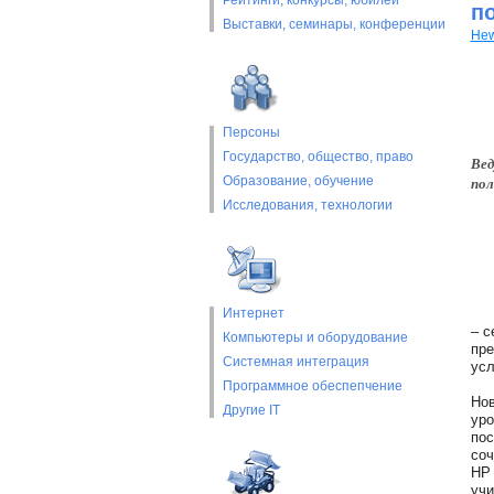
Рейтинги, конкурсы, юбилеи
п
Выставки, cеминары, конференции
Hew
Персоны
Государство, общество, право
Вед
Образование, обучение
пол
Исследования, технологии
Интернет
– с
Компьютеры и оборудование
пре
Системная интеграция
усл
Программное обеспепчение
Нов
Другие IT
уро
пос
соч
HP 
учи