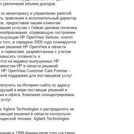
 и увеличения объема доходов.
 по мониторингу и управлению работой
ель правления и исполнительный директор
тов, предоставив нашим клиентам
нашим услугам.» Гибкая ценовая политика
енообразования, отражающую построение
ользующие HP OpenView Venture, платят
 того, в середине 2000 года планируется
вые решения HP OpenView в области
и сервисами, разработанные с учетом
овысить готовность и
аются на недавно выпущенных HP
ервенстве HP в области решений
 HP OpenView Customer Care Premier –
ской поддержки для поставщиков услуг.
олучить на Интернет-сайте по адресу
 ведущий в мире поставщик решений и
ма и офиса. Компания сконцентрирована
услуг.
Agilent Technologies и распределить ее
агающие решения в области контрольно-
инской техники. Agilent Technologies
мпании в 1999 финансовом году составил