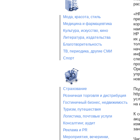
рас
«HP
Мода, красота, стиль
пре
Медицина и фармацевтика
кор
наи
Культура, искусство, кино
HP 
Литература, издательства
их 
тол
Благотворительность
нач
ТВ, периодика, другие СМИ
инф
Спорт
спе
про
Ope
упр
нов
Страхование
Под
htt
Розничная торговля и дистрибуция
усл
Гостиничный бизнес, недвижимость
на 
Туризм, путешествия
К с
Логистика, почтовые услуги
акц
Консалтинг, аудит
изм
зан
Реклама и PR
Мероприятия, вечеринки,
Чис