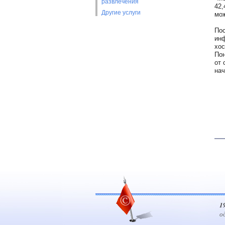
развлечения
42,
Другие услуги
мож
Пос
инф
хос
Пон
от 
нач
1
о