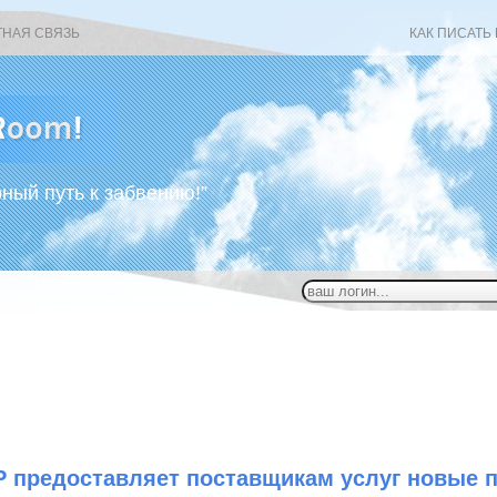
ТНАЯ СВЯЗЬ
КАК ПИСАТЬ
рный путь к забвению!”
P предоставляет поставщикам услуг новые п