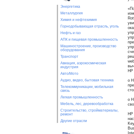
Энергетика
«По
Металлургия
изм
Rot
Химия и нефтехимия
уви
Горнодобывающая отрасль, уголь
ока
упр
Нефть и газ
упр
АПК и пищевая промышленность
пре
Машиностроение, производство
упр
оборудования
сче
реш
Транспорт
web
Авиация, аэрокосмическая
выч
индустрия
HP 
Авто/Мото
Аудио, видео, бытовая техника
o H
пре
Телекоммуникации, мобильная
сто
связь
Легкая промышленность
o H
Мебель, лес, деревообработка
сво
Строительство, стройматериалы,
HP 
ремонт
нас
Другие отрасли
Key
Bus
Int