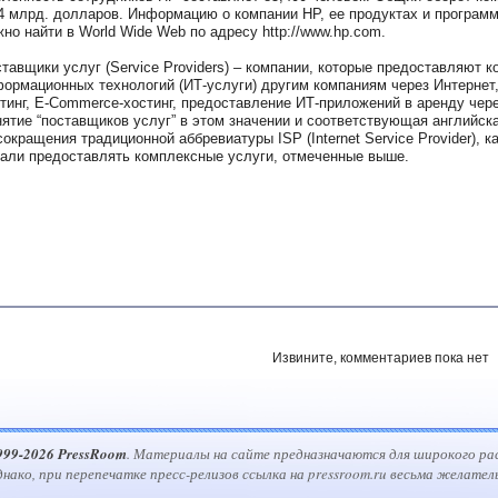
4 млрд. долларов. Информацию о компании HP, ее продуктах и програм
но найти в World Wide Web по адресу http://www.hp.com.
тавщики услуг (Service Providers) – компании, которые предоставляют 
ормационных технологий (ИТ-услуги) другим компаниям через Интернет,
тинг, E-Commerce-хостинг, предоставление ИТ-приложений в аренду через И
ятие “поставщиков услуг” в этом значении и соответствующая английск
сокращения традиционной аббревиатуры ISP (Internet Service Provider), 
али предоставлять комплексные услуги, отмеченные выше.
Извините, комментариев пока нет
999-2026 PressRoom
. Материалы на сайте предназначаются для широкого ра
днако, при перепечатке пресс-релизов ссылка на pressroom.ru весьма желател