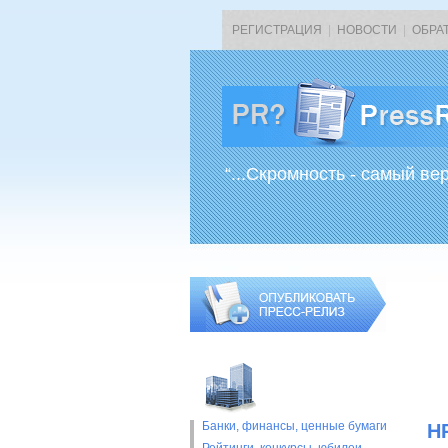
РЕГИСТРАЦИЯ
|
НОВОСТИ
|
ОБРА
“...Скромность - самый ве
Банки, финансы, ценные бумаги
H