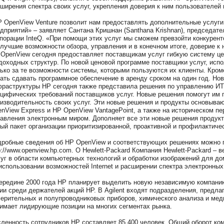
ширения спектра своих услуг, укрепления доверия к ним пользователей
 OpenView Venture позволит нам предоставлять дополнительные услуги
дприятий» – заявляет Сантана Кришнан (Santhana Krishnan), председат
порации InteQ. «При помощи этих услуг мы сможем превзойти конкурен
лучшие возможности обзора, управления и в конечном итоге, доверие к 
OpenView сегодня предоставляет поставщикам услуг гибкую систему ц
доходных структур. По новой ценовой программе поставщики услуг, исп
ько за те возможности системы, которыми пользуются их клиенты. Кроме
ать сдавать программное обеспечение в аренду сроком на один год. Но
раструктуры HP сегодня также представила решения по управлению ИТ 
цифических требований поставщиков услуг. Новые решения помогут им п
изводительность своих услуг. Эти новые решения и продукты основыв
nView Express и HP OpenView VantagePoint, а также на историческом п
авления электронным миром. Дополняет все эти новые решения продукт
ый пакет организации приоритизированной, проактивной и профилактиче
робные сведения об HP OpenView и соответствующих решениях можно п
p://www.openview.hp.com. О Hewlett-Packard Компания Hewlett-Packard –
уг в области компьютерных технологий и обработки изображений для до
использовании возможностей Internet и расширении спектра электронных 
ередине 2000 года HP планирует выделить новую независимую компанию 
ии среди держателей акций НР. В Agilent входят подразделения, предл
ерительных и полупроводниковых приборов, химического анализа и медиц
имает лидирующие позиции на многих сегментах рынка.
ленность сотрудников HP составляет 85,400 человек. Общий оборот ко