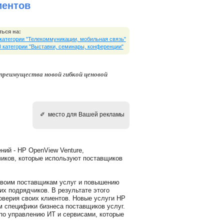
иентов
ься на:
 категории "Телекоммуникации, мобильная связь"
0 категории "Выставки, cеминары, конференции"
преимущества новой гибкой ценовой
✐ место для Вашей рекламы
ний - HP OpenView Venture,
иков, которые используют поставщиков
своим поставщикам услуг и повышению
х подрядчиков. В результате этого
оверия своих клиентов. Новые услуги HP
м специфики бизнеса поставщиков услуг.
по управлению ИТ и сервисами, которые