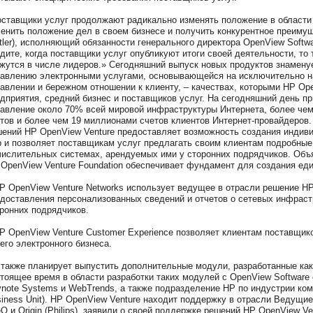
ставщики услуг продолжают радикально изменять положение в области
енить положение дел в своем бизнесе и получить конкурентное преимущ
tler), исполняющий обязанности генерального директора OpenView Softwa
дите, когда поставщики услуг опубликуют итоги своей деятельности, то 
жутся в числе лидеров.» Сегодняшний выпуск новых продуктов знаменуе
авлению электронными услугами, основывающейся на исключительно н
авлении и бережном отношении к клиенту, – качествах, которыми HP Op
дприятия, средний бизнес и поставщиков услуг. На сегодняшний день 
авление около 70% всей мировой инфраструктуры Интернета, более че
тов и более чем 19 миллионами счетов клиентов Интернет-провайдеров
ений HP OpenView Venture предоставляет возможность создания индиви
 и позволяет поставщикам услуг предлагать своим клиентам подробные
ислительных системах, арендуемых ими у сторонних подрядчиков. Объ
OpenView Venture Foundation обеспечивает фундамент для создания еди
P OpenView Venture Networks использует ведущее в отрасли решение H
доставления персонализованных сведений и отчетов о сетевых инфраст
ронних подрядчиков.
P OpenView Venture Customer Experience позволяет клиентам поставщик
его электронного бизнеса.
также планирует выпустить дополнительные модули, разработанные как 
тоящее время в области разработки таких модулей с OpenView Softwar
note Systems и WebTrends, а также подразделение HP по индустрии ком
iness Unit). HP OpenView Venture находит поддержку в отрасли Ведущие 
eQ и Origin (Philips), заявили о своей поддержке решений HP OpenView V