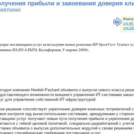
олучения прибыли и завоевания доверия кл
lett-Packard
Вернут
стр.48
стр.10
ущие поставщики услуг используют новые решения HP OpenView Venture и 
итики ПАЛО АЛЬТО, Калифорния, 9 марта 2000г.
егодня компания Hewlett-Packard объявила о выпуске нового класса реше
доставляющего возможности внешнего управления ИТ-системами заказч
уг для управления собственной ИТ-нфраструктурой.
ое решение способствует укреплению доверия конечных потребителей 
вня контроля над вычислительными системами, арендуемыми у сторонни
тавщики услуг получают новые пути получения прибыли и укрепления д
етаются с гибкой ценовой политикой, специально разработанной с учето
также объявила о выпуске дополнительных модулей к своим решениям 
тывают специфические требования поставщиков услуг.