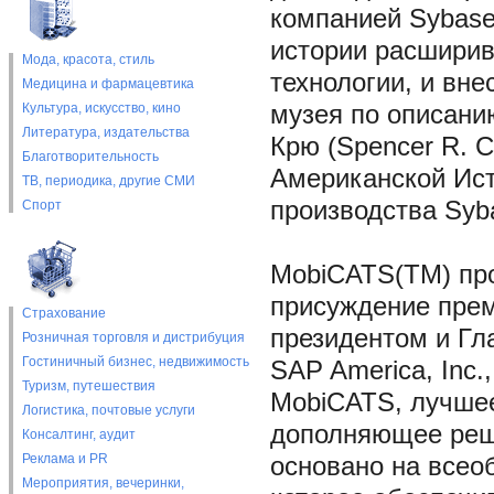
компанией Sybase
истории расшири
Мода, красота, стиль
технологии, и вне
Медицина и фармацевтика
Культура, искусство, кино
музея по описани
Литература, издательства
Крю (Spencer R. 
Благотворительность
Американской Ис
ТВ, периодика, другие СМИ
производства Syb
Спорт
MobiCATS(TM) про
присуждение прем
Страхование
президентом и Г
Розничная торговля и дистрибуция
Гостиничный бизнес, недвижимость
SAP America, Inc.,
Туризм, путешествия
MobiCATS, лучше
Логистика, почтовые услуги
дополняющее реше
Консалтинг, аудит
Реклама и PR
основано на все
Мероприятия, вечеринки,