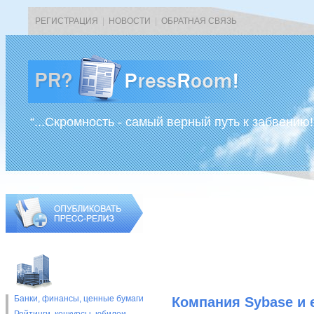
РЕГИСТРАЦИЯ
|
НОВОСТИ
|
ОБРАТНАЯ СВЯЗЬ
“...Скромность - самый верный путь к забвению!
Банки, финансы, ценные бумаги
Компания Sybase и 