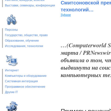
Рейтинги, конкурсы, юбилеи
Смитсоновской пре
Выставки, cеминары, конференции
технологий…
Sybase
Персоны
Государство, общество, право
Образование, обучение
…(Computerworld S
Исследования, технологии
марта / PRNewswire
объявила о том, ч
выдвинута на соис
Интернет
компьютерных тех
Компьютеры и оборудование
Системная интеграция
Программное обеспепчение
Другие IT