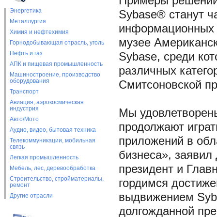
Примеры решений 
Энергетика
Sybase® станут ч
Металлургия
информационных 
Химия и нефтехимия
музее Американско
Горнодобывающая отрасль, уголь
Нефть и газ
Sybase, среди ко
АПК и пищевая промышленность
различных катего
Машиностроение, производство
оборудования
Смитсоновской пр
Транспорт
Авиация, аэрокосмическая
индустрия
Мы удовлетворены
Авто/Мото
продолжают играт
Аудио, видео, бытовая техника
приложений в обл
Телекоммуникации, мобильная
связь
бизнеса», заявил 
Легкая промышленность
президент и Глав
Мебель, лес, деревообработка
Строительство, стройматериалы,
гордимся достиже
ремонт
выдвижением Syba
Другие отрасли
долгожданной пре