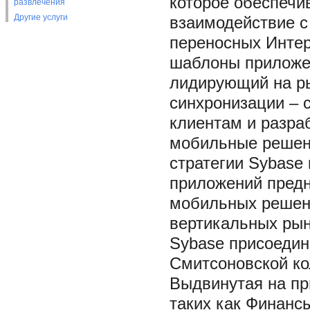
которое обеспечи
развлечения
Другие услуги
взаимодействие 
переносных Интер
шаблоны приложен
лидирующий на ры
синхронизации – 
клиентам и разра
мобильные решен
стратегии Sybase
приложений предн
мобильных решен
вертикальных рын
Sybase присоедин
Смитсоновской ко
Выдвинутая на пр
таких как Финанс