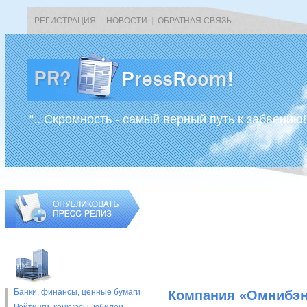
РЕГИСТРАЦИЯ
|
НОВОСТИ
|
ОБРАТНАЯ СВЯЗЬ
“...Скромность - самый верный путь к забвению!
Банки, финансы, ценные бумаги
Компания «Омнибэн