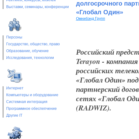
Рейтинги, конкурсы, юбилеи
долгосрочного парт
Выставки, cеминары, конференции
«Глобал Один»
Омнибэнд Групп
Персоны
Государство, общество, право
Российский предст
Образование, обучение
Исследования, технологии
Terayon - компани
российских телек
«Глобал Один» под
партнерский догов
Интернет
Компьютеры и оборудование
сетях «Глобал Оди
Системная интеграция
(RADWIZ).
Программное обеспепчение
Другие IT