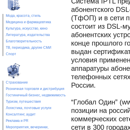
Система IPTL пре
абонентского DSL
Мода, красота, стиль
(ТфОП) и в сети 
Медицина и фармацевтика
состоит из DSL-м
Культура, искусство, кино
абонентских устро
Литература, издательства
Благотворительность
конце прошлого г
ТВ, периодика, другие СМИ
выдан сертифика
Спорт
условия применен
аппаратуры абоне
телефонных сетях
Страхование
России.
Розничная торговля и дистрибуция
Гостиничный бизнес, недвижимость
“Глобал Один” (ww
Туризм, путешествия
Логистика, почтовые услуги
позиции на росси
Консалтинг, аудит
коммерческих сет
Реклама и PR
сети в 300 города
Мероприятия, вечеринки,