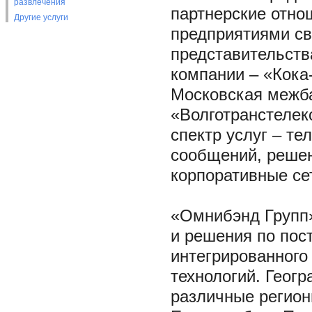
развлечения
партнерские отно
Другие услуги
предприятиями свя
представительств
компании – «Кока
Московская межб
«Волготранстелек
спектр услуг – т
сообщений, решен
корпоративные се
«Омнибэнд Групп»
и решения по пос
интегрированного
технологий. Геог
различные регион