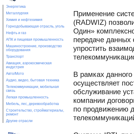
Энергетика
Применение систе
Металлургия
Химия и нефтехимия
(RADWIZ) позволи
Горнодобывающая отрасль, уголь
Один» комплексно
Нефть и газ
передаче данных о
АПК и пищевая промышленность
Машиностроение, производство
упростить взаимо
оборудования
телекоммуникацио
Транспорт
Авиация, аэрокосмическая
индустрия
В рамках данного
Авто/Мото
Аудио, видео, бытовая техника
осуществляет пос
Телекоммуникации, мобильная
обслуживание уст
связь
Легкая промышленность
компании договор
Мебель, лес, деревообработка
по продвижению д
Строительство, стройматериалы,
ремонт
телекоммуникаци
Другие отрасли