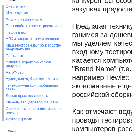
конкурентоспособ
Энергетика
закупках предост
Металлургия
Химия и нефтехимия
Предлагая техник
Горнодобывающая отрасль, уголь
Нефть и газ
гонимся за деше
АПК и пищевая промышленность
мы уделяем качес
Машиностроение, производство
оборудования
входному тестиро
Транспорт
касается компьют
Авиация, аэрокосмическая
индустрия
"Brand Name" (т.е
Авто/Мото
например Hewlett 
Аудио, видео, бытовая техника
экономичные в це
Телекоммуникации, мобильная
связь
российской сборки
Легкая промышленность
Мебель, лес, деревообработка
Строительство, стройматериалы,
Как отмечают вед
ремонт
проводя тестиров
Другие отрасли
компьютеров росс