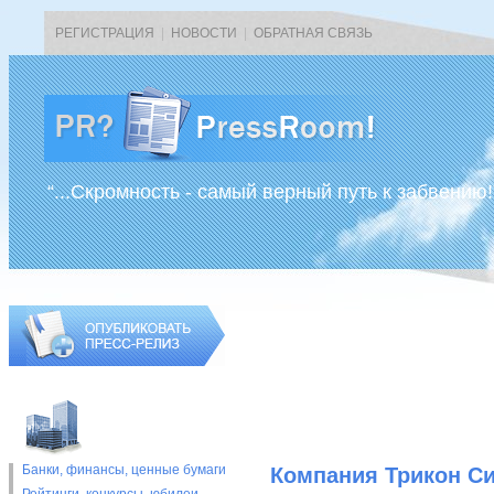
РЕГИСТРАЦИЯ
|
НОВОСТИ
|
ОБРАТНАЯ СВЯЗЬ
“...Скромность - самый верный путь к забвению!
Банки, финансы, ценные бумаги
Компания Трикон Си