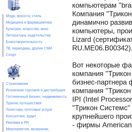
компьютерам "bra
Компания "Трикон
Мода, красота, стиль
динамично развив
Медицина и фармацевтика
Культура, искусство, кино
компьютеры, прои
Литература, издательства
Lizard (сертифик
Благотворительность
RU.ME06.B00342)
ТВ, периодика, другие СМИ
Спорт
Вот некоторые фак
компания "Трикон
бизнес-партнера ф
Страхование
компания "Трикон
Розничная торговля и дистрибуция
Гостиничный бизнес, недвижимость
IPI (Intel Process
Туризм, путешествия
"Трикон Системс"
Логистика, почтовые услуги
крупнейшего прои
Консалтинг, аудит
Реклама и PR
- фирмы American
Мероприятия, вечеринки,