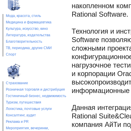
накопленном комп
Rational Software.
Мода, красота, стиль
Медицина и фармацевтика
Культура, искусство, кино
Технология и инс
Литература, издательства
Software позволя
Благотворительность
сложными проекта
ТВ, периодика, другие СМИ
Спорт
конфигурационное
нагрузочное тест
и корпорации Orac
высокопроизводи
Страхование
информационные 
Розничная торговля и дистрибуция
Гостиничный бизнес, недвижимость
Туризм, путешествия
Данная интеграци
Логистика, почтовые услуги
Rational Suite&Cl
Консалтинг, аудит
Реклама и PR
компания АйТи по
Мероприятия, вечеринки,