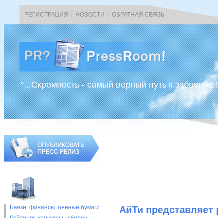
РЕГИСТРАЦИЯ
|
НОВОСТИ
|
ОБРАТНАЯ СВЯЗЬ
“...Скромность - самый верный путь к забвению!
Банки, финансы, ценные бумаги
АйТи представляет