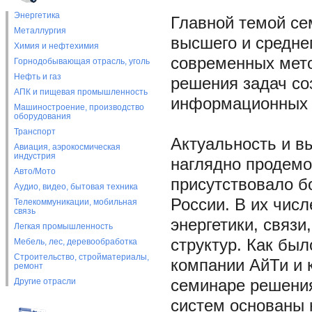
Энергетика
Главной темой се
Металлургия
высшего и средне
Химия и нефтехимия
современных мето
Горнодобывающая отрасль, уголь
Нефть и газ
решения задач со
АПК и пищевая промышленность
информационных 
Машиностроение, производство
оборудования
Транспорт
Актуальность и в
Авиация, аэрокосмическая
индустрия
наглядно продемо
Авто/Мото
присутствовало б
Аудио, видео, бытовая техника
России. В их чис
Телекоммуникации, мобильная
связь
энергетики, связ
Легкая промышленность
структур. Как бы
Мебель, лес, деревообработка
Строительство, стройматериалы,
компании АйТи и 
ремонт
Другие отрасли
семинаре решени
систем основаны 