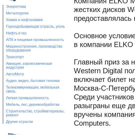
Компания ELKO M
Энергетика
жестких дисков We
Металлургия
предоставлялась 
Химия и нефтехимия
Горнодобывающая отрасль, уголь
Нефть и газ
Основное условие
АПК и пищевая промышленность
в компании ELKO
Машиностроение, производство
оборудования
Транспорт
Главный приз за 
Авиация, аэрокосмическая
индустрия
Western Digital п
Авто/Мото
включает билет на
Аудио, видео, бытовая техника
Москва-С-Петербу
Телекоммуникации, мобильная
связь
Среди участников
Легкая промышленность
разыграны еще дв
Мебель, лес, деревообработка
Строительство, стройматериалы,
вручены компания
ремонт
Computers.
Другие отрасли