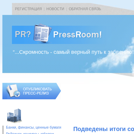
РЕГИСТРАЦИЯ
|
НОВОСТИ
|
ОБРАТНАЯ СВЯЗЬ
“...Скромность - самый верный путь к забвению!
Банки, финансы, ценные бумаги
Подведены итоги с