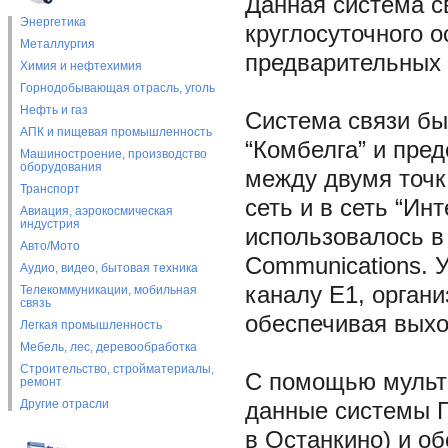
Данная система с
Энергетика
круглосуточного 
Металлургия
предварительных 
Химия и нефтехимия
Горнодобывающая отрасль, уголь
Нефть и газ
Система связи бы
АПК и пищевая промышленность
“Комбелга” и пред
Машиностроение, производство
оборудования
между двумя точк
Транспорт
сеть и в сеть “Ин
Авиация, аэрокосмическая
индустрия
использовалось в
Авто/Мото
Communications. 
Аудио, видео, бытовая техника
каналу E1, органи
Телекоммуникации, мобильная
связь
обеспечивая выхо
Легкая промышленность
Мебель, лес, деревообработка
Строительство, стройматериалы,
С помощью мульти
ремонт
Другие отрасли
данные системы Г
в Останкино) и о