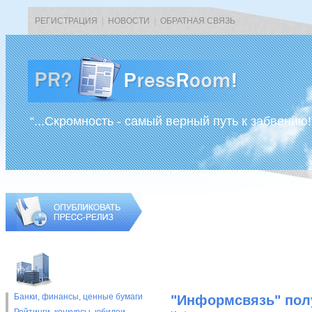
РЕГИСТРАЦИЯ
|
НОВОСТИ
|
ОБРАТНАЯ СВЯЗЬ
“...Скромность - самый верный путь к забвению!
Банки, финансы, ценные бумаги
"Информсвязь" пол