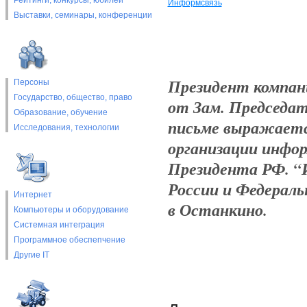
Рейтинги, конкурсы, юбилеи
Информсвязь
Выставки, cеминары, конференции
Президент компан
Персоны
Государство, общество, право
от Зам. Председат
Образование, обучение
письме выражаетс
Исследования, технологии
организации инфор
Президента РФ. “
России и Федерал
Интернет
в Останкино.
Компьютеры и оборудование
Системная интеграция
Программное обеспепчение
Другие IT