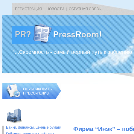
РЕГИСТРАЦИЯ
|
НОВОСТИ
|
ОБРАТНАЯ СВЯЗЬ
“...Скромность - самый верный путь к забвению!
Банки, финансы, ценные бумаги
Фирма “Инэк” – поб