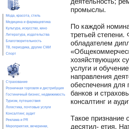
деятельность; ре
промыслы.
Мода, красота, стиль
Медицина и фармацевтика
По каждой номина
Культура, искусство, кино
третьей степени.
Литература, издательства
Благотворительность
обладателем дипл
ТВ, периодика, другие СМИ
«Общекоммерческ
Спорт
хозяйствующих су
услуги и обучени
направления деят
Страхование
обеспечения для 
Розничная торговля и дистрибуция
банков и страхов
Гостиничный бизнес, недвижимость
консалтинг и ауди
Туризм, путешествия
Логистика, почтовые услуги
Консалтинг, аудит
Такое признание 
Реклама и PR
десятил- етия. Н
Мероприятия, вечеринки,