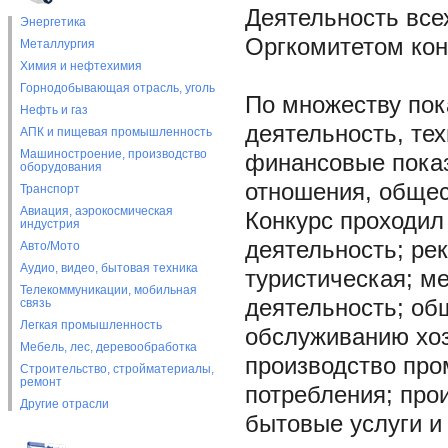
Деятельность все
Энергетика
Оргкомитетом кон
Металлургия
Химия и нефтехимия
Горнодобывающая отрасль, уголь
По множеству пок
Нефть и газ
деятельность, те
АПК и пищевая промышленность
Машиностроение, производство
финансовые показ
оборудования
отношения, общес
Транспорт
Авиация, аэрокосмическая
Конкурс проходил
индустрия
деятельность; ре
Авто/Мото
Аудио, видео, бытовая техника
туристическая; м
Телекоммуникации, мобильная
деятельность; об
связь
Легкая промышленность
обслуживанию хоз
Мебель, лес, деревообработка
производство про
Строительство, стройматериалы,
ремонт
потребления; про
Другие отрасли
бытовые услуги и