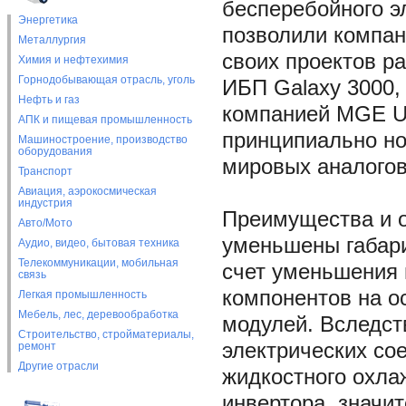
бесперебойного 
Энергетика
позволили компан
Металлургия
своих проектов р
Химия и нефтехимия
Горнодобывающая отрасль, уголь
ИБП Galaxy 3000,
Нефть и газ
компанией MGE U
АПК и пищевая промышленность
принципиально но
Машиностроение, производство
оборудования
мировых аналогов
Транспорт
Авиация, аэрокосмическая
индустрия
Преимущества и о
Авто/Мото
уменьшены габари
Аудио, видео, бытовая техника
Телекоммуникации, мобильная
счет уменьшения 
связь
компонентов на о
Легкая промышленность
Мебель, лес, деревообработка
модулей. Вследст
Строительство, стройматериалы,
электрических со
ремонт
Другие отрасли
жидкостного охла
инвертора, знач