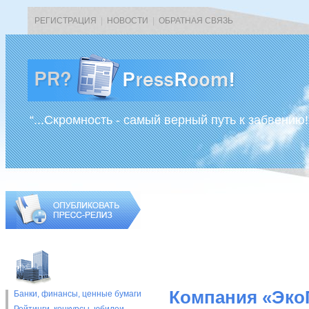
РЕГИСТРАЦИЯ
|
НОВОСТИ
|
ОБРАТНАЯ СВЯЗЬ
“...Скромность - самый верный путь к забвению!
Компания «ЭкоП
Банки, финансы, ценные бумаги