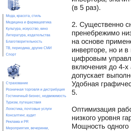
(в 5 раз).
Мода, красота, стиль
Медицина и фармацевтика
2. Существенно с
Культура, искусство, кино
пренебрежимо низ
Литература, издательства
на основе примен
Благотворительность
ТВ, периодика, другие СМИ
инверторе, но и в
Спорт
цифровым управле
включения до 4-х
допускает выполн
Удобная графичес
Страхование
Розничная торговля и дистрибуция
5.
Гостиничный бизнес, недвижимость
Туризм, путешествия
Оптимизация рабо
Логистика, почтовые услуги
Консалтинг, аудит
низкого уровня га
Реклама и PR
Мощность одного И
Мероприятия, вечеринки,