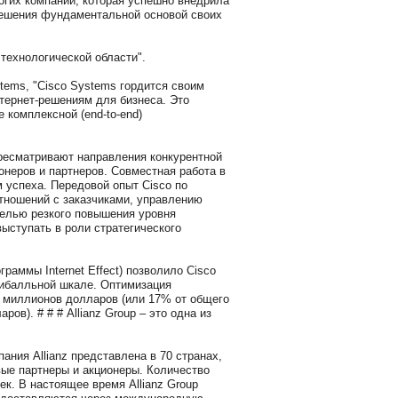
многих компаний, которая успешно внедрила
решения фундаментальной основой своих
 технологической области".
stems, "Cisco Systems гордится своим
нтернет-решениям для бизнеса. Это
 комплексной (end-to-end)
ресматривают направления конкурентной
онеров и партнеров. Совместная работа в
 успеха. Передовой опыт Cisco по
тношений с заказчиками, управлению
целью резкого повышения уровня
ыступать в роли стратегического
раммы Internet Effect) позволило Cisco
ятибалльной шкале. Оптимизация
5 миллионов долларов (или 17% от общего
ов). # # # Allianz Group – это одна из
ния Allianz представлена в 70 странах,
вые партнеры и акционеры. Количество
ек. В настоящее время Allianz Group