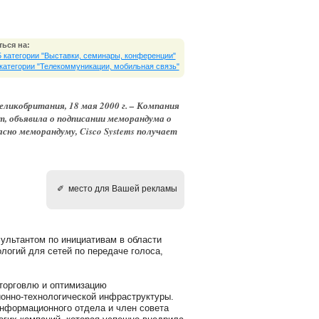
ься на:
5 категории "Выставки, cеминары, конференции"
 категории "Телекоммуникации, мобильная связь"
ликобритания, 18 мая 2000 г. – Компания
т, объявила о подписании меморандума о
асно меморандуму, Cisco Systems получает
✐ место для Вашей рекламы
сультантом по инициативам в области
логий для сетей по передаче голоса,
 торговлю и оптимизацию
онно-технологической инфраструктуры.
информационного отдела и член совета