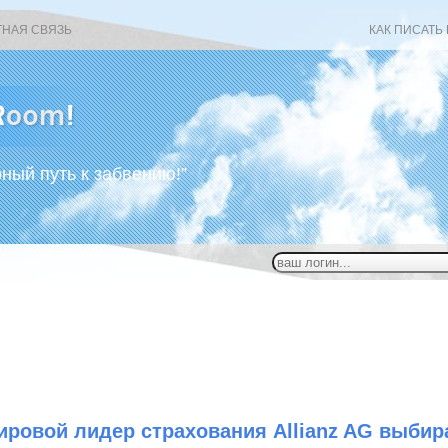
ТНАЯ СВЯЗЬ
КАК ПИСАТЬ
рный путь к забвению!”
ировой лидер страхования Allianz AG выбир