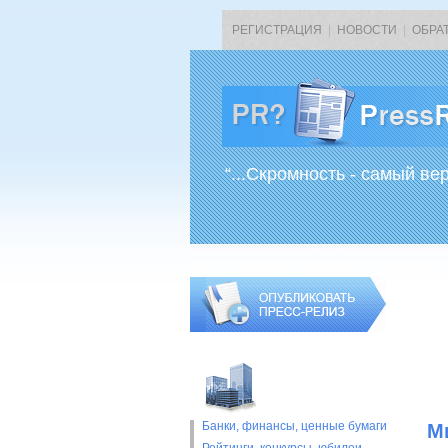
РЕГИСТРАЦИЯ
|
НОВОСТИ
|
ОБРА
“...Скромность - самый ве
Банки, финансы, ценные бумаги
М