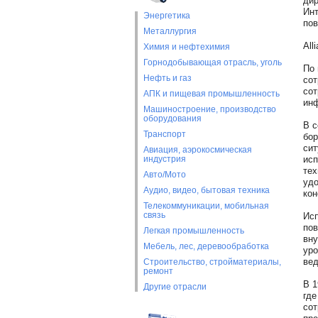
дир
Инт
Энергетика
пов
Металлургия
All
Химия и нефтехимия
Горнодобывающая отрасль, уголь
По 
Нефть и газ
сот
сот
АПК и пищевая промышленность
инф
Машиностроение, производство
оборудования
В с
Транспорт
бор
сит
Авиация, аэрокосмическая
индустрия
исп
тех
Авто/Мото
удо
Аудио, видео, бытовая техника
кон
Телекоммуникации, мобильная
связь
Исп
пов
Легкая промышленность
вну
Мебель, лес, деревообработка
уро
вед
Строительство, стройматериалы,
ремонт
В 1
Другие отрасли
где
сот