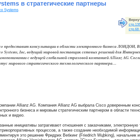
ystems в стратегические партнеры
co Systems
Вернут
стр.13
стр.68
co предоставит консультации в области электронного бизнеса ЛОНДОН, Ве
co Systems, Inc, ведущий мировой поставщик сетевых решений для Интерне
имопонимании с ведущей глобальной страховой компанией Allianz AG. Согл
тус мирового стратегического технологического партнера…
мпании Allianz AG. Компания Allianz AG выбрала Cisco доверенным кон
ктронного бизнеса и мировым стратегическим партнером в области техно
ных и видео.
занные инициативы затрагивают отношения с заказчиками, электронную
трикорпоративных процессов, а также создание необходимой информаци
ментируя это решение Фридрих Вебкинг (Friedrich Wцbking), начальник 