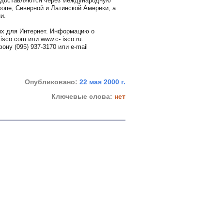
редоставляются через международную
опе, Северной и Латинской Америки, а
и.
ях для Интернет. Информацию о
sco.com или www.c- isco.ru.
у (095) 937-3170 или e-mail
Опубликовано:
22 мая 2000 г.
Ключевые слова:
нет