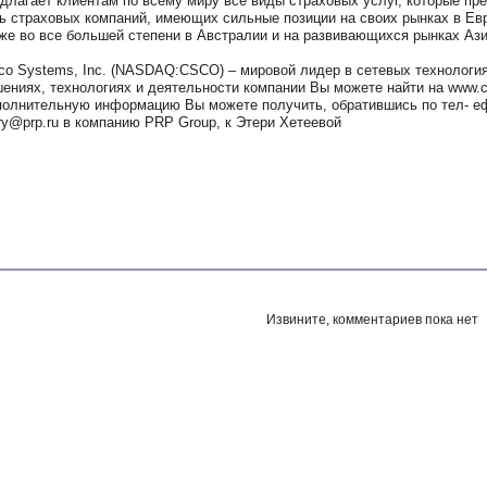
длагает клиентам по всему миру все виды страховых услуг, которые п
ь страховых компаний, имеющих сильные позиции на своих рынках в Евр
же во все большей степени в Австралии и на развивающихся рынках Ази
co Systems, Inc. (NASDAQ:CSCO) – мировой лидер в сетевых технологи
ениях, технологиях и деятельности компании Вы можете найти на www.ci
олнительную информацию Вы можете получить, обратившись по тел- ефон
ry@prp.ru в компанию PRP Group, к Этери Хетеевой
Извините, комментариев пока нет