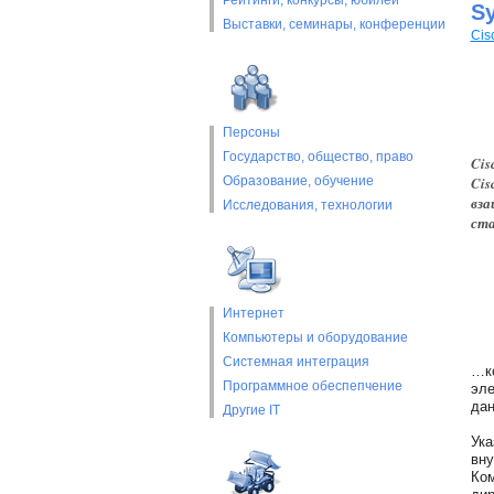
Рейтинги, конкурсы, юбилеи
S
Выставки, cеминары, конференции
Cis
Персоны
Государство, общество, право
Cis
Образование, обучение
Cis
вза
Исследования, технологии
ста
Интернет
Компьютеры и оборудование
Системная интеграция
…ко
Программное обеспепчение
эле
дан
Другие IT
Ука
вну
Ком