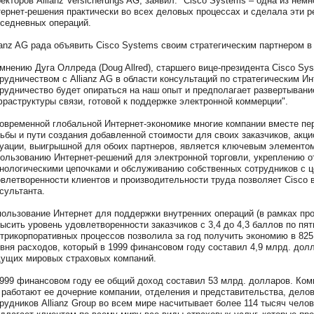
екторов Allianz Versicherungs AG, заявил: "Cisco Systems – одна из не
ернет-решения практически во всех деловых процессах и сделала эти 
седневных операций.
ianz AG рада объявить Cisco Systems своим стратегическим партнером в
мнению Дуга Оллреда (Doug Allred), старшего вице-президента Cisco Sy
рудничеством с Allianz AG в области консультаций по стратегическим И
рудничество будет опираться на наш опыт и предполагает развертывание
раструктуры связи, готовой к поддержке электронной коммерции".
овременной глобальной Интернет-экономике многие компании вместе пе
ьбы и пути создания добавленной стоимости для своих заказчиков, акци
уации, выигрышной для обоих партнеров, является ключевым элементом
ользованию Интернет-решений для электронной торговли, укреплению о
нологическими цепочками и обслуживанию собственных сотрудников с 
влетворенности клиентов и производительности труда позволяет Cisco в
сультанта.
ользование Интернет для поддержки внутренних операций (в рамках прог
ысить уровень удовлетворенности заказчиков с 3,4 до 4,3 баллов по п
трикорпоративных процессов позволила за год получить экономию в 82
вня расходов, который в 1999 финансовом году составил 4,9 млрд. доллар
ущих мировых страховых компаний.
999 финансовом году ее общий доход составил 53 млрд. долларов. Компа
 работают ее дочерние компании, отделения и представительства, дело
рудников Allianz Group во всем мире насчитывает более 114 тысяч челов