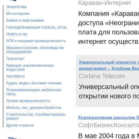
Караван-Интернет
Энергетика
Компания «Карава
Металлургия
Химия и нефтехимия
доступа «Неограни
Горнодобывающая отрасль, уголь
плата для пользова
Нефть и газ
интернет осуществ
АПК и пищевая промышленность
Машиностроение, производство
оборудования
Транспорт
Универсальный оператор с
Авиация, аэрокосмическая
департамент – Корбина Ви
индустрия
Corbina Telecom
Авто/Мото
Аудио, видео, бытовая техника
Универсальный опе
Телекоммуникации, мобильная
связь
открытии нового п
Легкая промышленность
Мебель, лес, деревообработка
Строительство, стройматериалы,
Корпоративная рассылка 
ремонт
СофтБизнесКонсалт
Другие отрасли
В мае 2004 года в