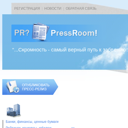
РЕГИСТРАЦИЯ
|
НОВОСТИ
|
ОБРАТНАЯ СВЯЗЬ
“...Скромность - самый верный путь к забвению!
Банки, финансы, ценные бумаги