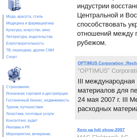
индустрии восстан
Центральной и Вос
Мода, красота, стиль
способствовать ук
Медицина и фармацевтика
Культура, искусство, кино
отношений между п
Литература, издательства
рубежом.
Благотворительность
ТВ, периодика, другие СМИ
Спорт
OPTIMUS Corporation :Rech
"OPTIMUS" Corporat
III международная
Страхование
материалов для пе
Розничная торговля и дистрибуция
24 мая 2007 г. II
Гостиничный бизнес, недвижимость
Туризм, путешествия
расходных материа
Логистика, почтовые услуги
Консалтинг, аудит
Реклама и PR
Xoro на hdi show-2007
Мероприятия, вечеринки,