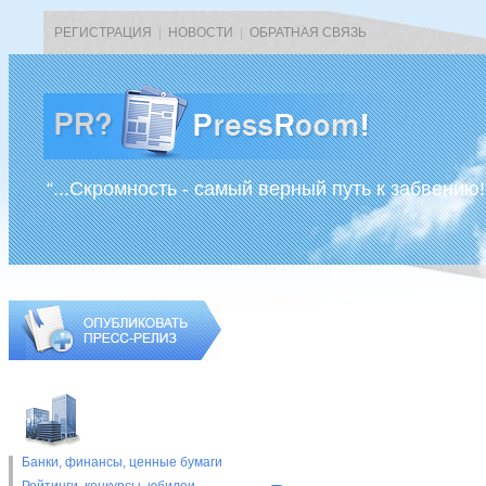
РЕГИСТРАЦИЯ
|
НОВОСТИ
|
ОБРАТНАЯ СВЯЗЬ
“...Скромность - самый верный путь к забвению!
Банки, финансы, ценные бумаги