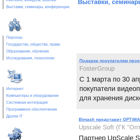
Рейтинги, конкурсы, юбилеи
Выставки, cеминар
Выставки, cеминары, конференции
Персоны
Государство, общество, право
Образование, обучение
Исследования, технологии
Подарки покупателям проек
FosterGroup
С 1 марта по 30 а
покупатели видеоп
Интернет
Компьютеры и оборудование
для хранения диско
Системная интеграция
Программное обеспепчение
Другие IT
Bimash представит OPTiMA
Upscale Soft (ГК "Оп
Партнер UpScale S