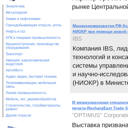
рынке Центральной
Энергетика
Металлургия
Химия и нефтехимия
Горнодобывающая отрасль, уголь
Минэкономразвития РФ бу
НИОКР при помощи новой
Нефть и газ
IBS
АПК и пищевая промышленность
Машиностроение, производство
Компания IBS, ли
оборудования
Транспорт
технологий и конс
Авиация, аэрокосмическая
индустрия
системы управлен
Авто/Мото
и научно-исследов
Аудио, видео, бытовая техника
(НИОКР) в Министе
Телекоммуникации, мобильная
связь
Легкая промышленность
Мебель, лес, деревообработка
III международная специа
Строительство, стройматериалы,
печати-RechargEast Trade 
ремонт
"OPTIMUS" Corporati
Другие отрасли
Выставка призвана