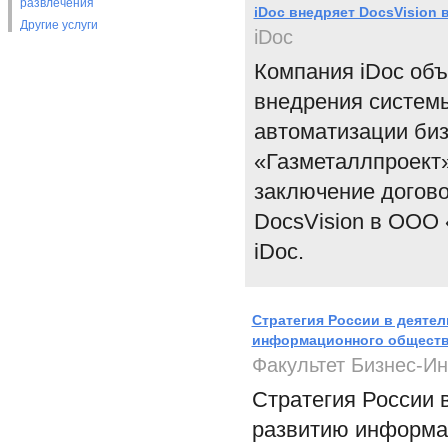
развлечения
iDoc внедряет DocsVision 
Другие услуги
iDoc
Компания iDoc объ
внедрения системы
автоматизации биз
«Газметаллпроект»
заключение догово
DocsVision в ООО
iDoc.
Стратегия России в деяте
информационного общест
Факультет Бизнес-И
Стратегия России 
развитию информа