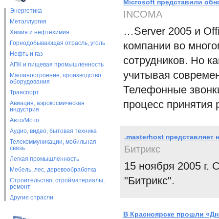
Microsoft представили об
Энергетика
INCOMA
Металлургия
…Server 2005 и Off
Химия и нефтехимия
Горнодобывающая отрасль, уголь
компании во много
Нефть и газ
сотрудников. Но к
АПК и пищевая промышленность
учитывая совреме
Машиностроение, производство
оборудования
Телефонные звонки
Транспорт
процесс принятия 
Авиация, аэрокосмическая
индустрия
Авто/Мото
Аудио, видео, бытовая техника
.masterhost представляет
Телекоммуникации, мобильная
Битрикс
связь
Легкая промышленность
15 ноября 2005 г. 
Мебель, лес, деревообработка
"Битрикс".
Строительство, стройматериалы,
ремонт
Другие отрасли
В Красноярске прошли «Дни