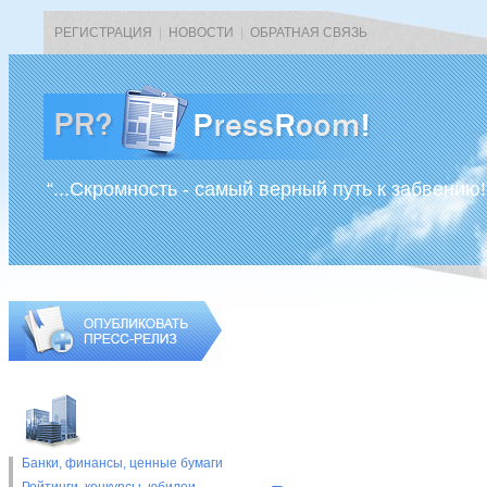
РЕГИСТРАЦИЯ
|
НОВОСТИ
|
ОБРАТНАЯ СВЯЗЬ
“...Скромность - самый верный путь к забвению!
Банки, финансы, ценные бумаги