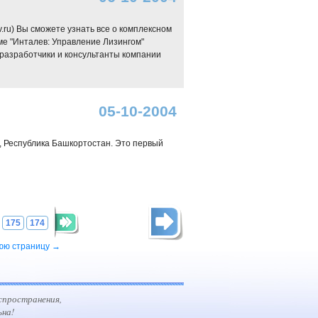
v.ru) Вы сможете узнать все о комплексном
ме "Инталев: Управление Лизингом"
тят разработчики и консультанты компании
05-10-2004
, Республика Башкортостан. Это первый
175
174
юю страницу →
спространения,
ьна!