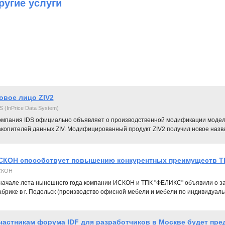
ругие услуги
овое лицо ZIV2
S (InPrice Data System)
омпания IDS официально объявляет о производственной модификации модел
копителей данных ZIV. Модифицированный продукт ZIV2 получил новое назван
СКОН способствует повышению конкурентных преимуществ Т
СКОН
начале лета нынешнего года компании ИСКОН и ТПК "ФЕЛИКС" объявили о з
брике в г. Подольск (производство офисной мебели и мебели по индивидуаль
частникам форума IDF для разработчиков в Москве будет пре