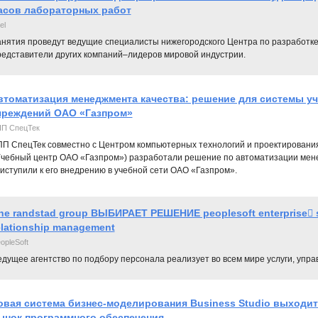
асов лабораторных работ
el
нятия проведут ведущие специалисты нижегородского Центра по разработке П
редставители других компаний–лидеров мировой индустрии.
втоматизация менеджмента качества: решение для системы у
чреждений ОАО «Газпром»
П СпецТек
П СпецТек совместно с Центром компьютерных технологий и проектировани
чебный центр ОАО «Газпром») разработали решение по автоматизации мене
иступили к его внедрению в учебной сети ОАО «Газпром».
he randstad group ВЫБИРАЕТ РЕШЕНИЕ peoplesoft enterprise s
elationship management
opleSoft
едущее агентство по подбору персонала реализует во всем мире услуги, упр
овая система бизнес-моделирования Business Studio выходит
ынок программного обеспечения