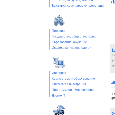
Рейтинги, конкурсы, юбилеи
Д
Выставки, cеминары, конференции
Персоны
Государство, общество, право
Образование, обучение
Исследования, технологии
Н
ID
К
на
Интернет
Компьютеры и оборудование
И
Системная интеграция
И
Программное обеспепчение
В 
Другие IT
фа
У