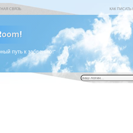
ТНАЯ СВЯЗЬ
КАК ПИСАТЬ
рный путь к забвению!”