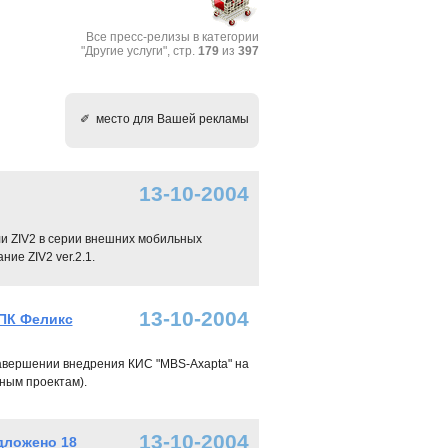
Все пресс-релизы в категории
"Другие услуги", стр.
179
из
397
✐ место для Вашей рекламы
13-10-2004
и ZIV2 в серии внешних мобильных
ие ZIV2 ver.2.1.
13-10-2004
ПК Феликс
авершении внедрения КИС "MBS-Axapta" на
ным проектам).
13-10-2004
дложено 18