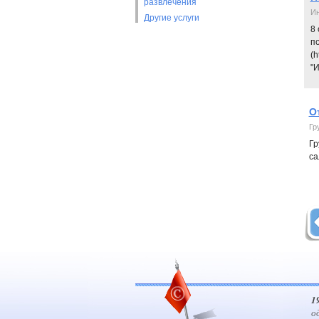
развлечения
Ин
Другие услуги
8 
п
(h
"И
О
Гр
Гр
са
1
о