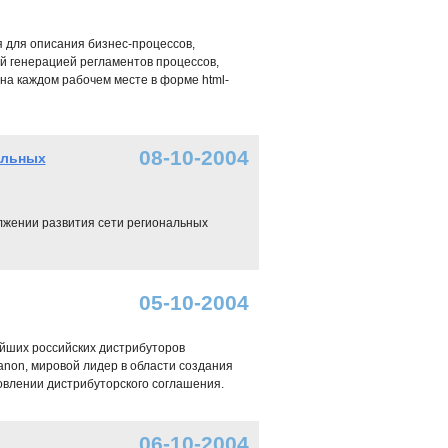
я для описания бизнес-процессов,
й генерацией регламентов процессов,
на каждом рабочем месте в форме html-
08-10-2004
альных
жении развития сети региональных
05-10-2004
ейших российских дистрибуторов
anon, мировой лидер в области создания
овлении дистрибуторского соглашения.
06-10-2004