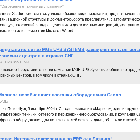
 "Современные технологии управления"
siness Studio - система визуального бизнес-моделирования, предназначенна
ганизационной структуры и документооборота предприятия, с автоматическо
оцедур, положений о подразделениях и должностных инструкций, доступных 
вигатора или документов Microsoft W- ord.
редставительство MGE UPS SYSTEMS расширяет сеть регион
ервисных центров в странах СНГ
GE UPS SYSTEMS
осковское Представительство компании MGE UPS Systems сообщило о продол
рвисных центров, в том числе в странах СНГ.
Марвел» возобновляет поставки оборудования Canon
АРВЕЛ
нкт-Петербург, 5 октября 2004 г. Сегодня компания «Марвел», один из крупн
мпьютерной техники, сетевого и периферийного оборудования, и компания C
фрового оборудования для пользователей офиса и дома, объявили о возобн
ервая Интернет-конференция по ERP для Лизинга!