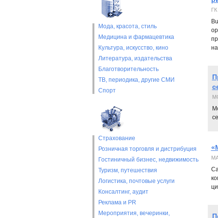
ГК
Bu
Мода, красота, стиль
ор
Медицина и фармацевтика
пр
Культура, искусство, кино
на
Литература, издательства
Благотворительность
П
ТВ, периодика, другие СМИ
с
Спорт
M
М
се
Страхование
«
Розничная торговля и дистрибуция
М
Гостиничный бизнес, недвижимость
Са
Туризм, путешествия
ко
Логистика, почтовые услуги
ци
Консалтинг, аудит
Реклама и PR
Мероприятия, вечеринки,
П