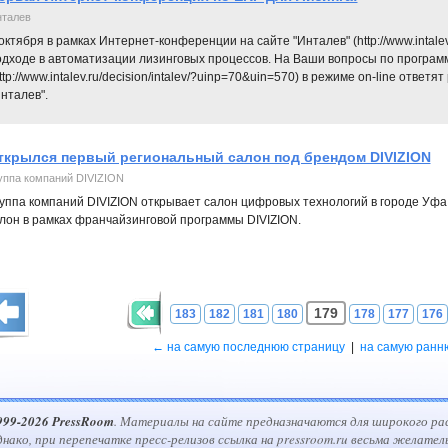
талев
октября в рамках Интернет-конференции на сайте "Инталев" (http://www.intale
одходе в автоматизации лизинговых процессов. На Ваши вопросы по програм
ttp://www.intalev.ru/decision/intalev/?uinp=70&uin=570) в режиме on-line отве
нталев".
ткрылся первый региональный салон под брендом DIVIZION
уппа компаний DIVIZION
уппа компаний DIVIZION открывает салон цифровых технологий в городе Уфа
лон в рамках франчайзинговой программы DIVIZION.
179
183
182
181
180
178
177
176
← на самую последнюю страницу
|
на самую ранн
999-2026 PressRoom
. Материалы на сайте предназначаются для широкого ра
днако, при перепечатке пресс-релизов ссылка на pressroom.ru весьма желател