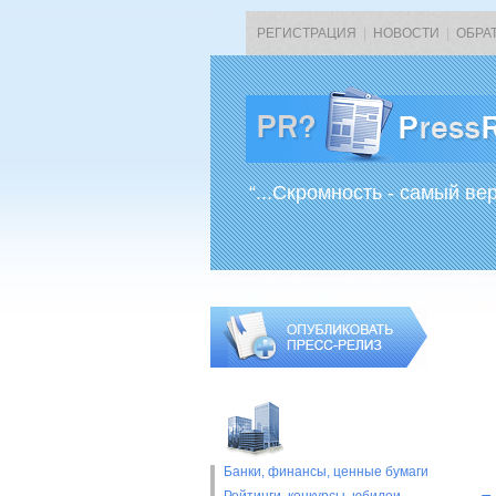
РЕГИСТРАЦИЯ
|
НОВОСТИ
|
ОБРА
“...Скромность - самый ве
Банки, финансы, ценные бумаги