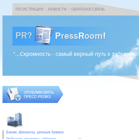
РЕГИСТРАЦИЯ
|
НОВОСТИ
|
ОБРАТНАЯ СВЯЗЬ
“...Скромность - самый верный путь к забвению!
Банки, финансы, ценные бумаги