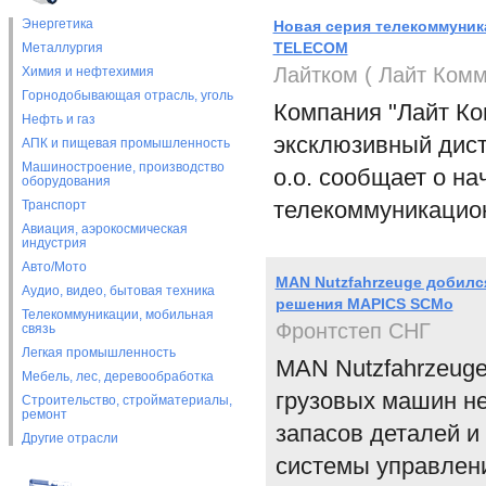
Энергетика
Новая серия телекоммуник
TELECOM
Металлургия
Лайтком ( Лайт Ком
Химия и нефтехимия
Горнодобывающая отрасль, уголь
Компания "Лайт Ком
Нефть и газ
эксклюзивный дис
АПК и пищевая промышленность
Машиностроение, производство
o.o. сообщает о н
оборудования
телекоммуникацио
Транспорт
Авиация, аэрокосмическая
индустрия
Авто/Мото
MAN Nutzfahrzeuge добил
Аудио, видео, бытовая техника
решения MAPICS SCMo
Телекоммуникации, мобильная
Фронтстеп СНГ
связь
Легкая промышленность
MAN Nutzfahrzeug
Мебель, лес, деревообработка
грузовых машин не
Строительство, стройматериалы,
ремонт
запасов деталей 
Другие отрасли
системы управлен