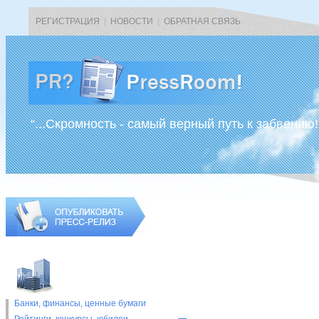
РЕГИСТРАЦИЯ
|
НОВОСТИ
|
ОБРАТНАЯ СВЯЗЬ
“...Скромность - самый верный путь к забвению!
Банки, финансы, ценные бумаги