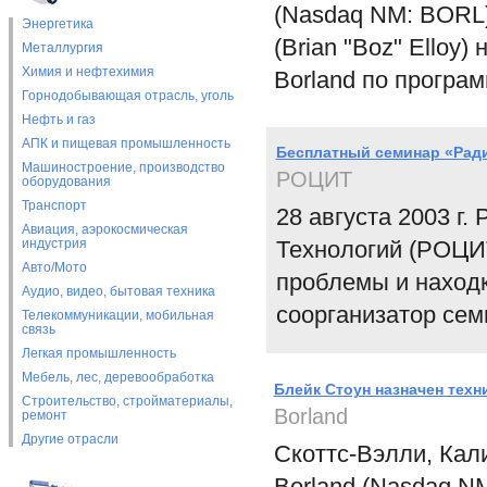
(Nasdaq NM: BORL)
Энергетика
(Brian "Boz" Elloy
Металлургия
Химия и нефтехимия
Borland по програ
Горнодобывающая отрасль, уголь
Нефть и газ
АПК и пищевая промышленность
Бесплатный семинар «Ради
Машиностроение, производство
РОЦИТ
оборудования
Транспорт
28 августа 2003 г
Авиация, аэрокосмическая
индустрия
Технологий (РОЦИТ
Авто/Мото
проблемы и наход
Аудио, видео, бытовая техника
соорганизатор сем
Телекоммуникации, мобильная
связь
Легкая промышленность
Мебель, лес, деревообработка
Блейк Стоун назначен техн
Строительство, стройматериалы,
Borland
ремонт
Другие отрасли
Скоттс-Вэлли, Кал
Borland (Nasdaq N