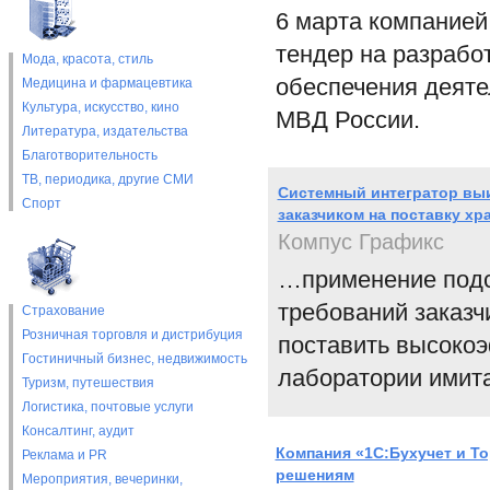
6 марта компанией
тендер на разрабо
Мода, красота, стиль
обеспечения деяте
Медицина и фармацевтика
Культура, искусство, кино
МВД России.
Литература, издательства
Благотворительность
ТВ, периодика, другие СМИ
Системный интегратор выи
Спорт
заказчиком на поставку х
Компус Графикс
…применение подси
требований заказч
Страхование
Розничная торговля и дистрибуция
поставить высоко
Гостиничный бизнес, недвижимость
лаборатории имит
Туризм, путешествия
Логистика, почтовые услуги
Консалтинг, аудит
Компания «1С:Бухучет и То
Реклама и PR
решениям
Мероприятия, вечеринки,