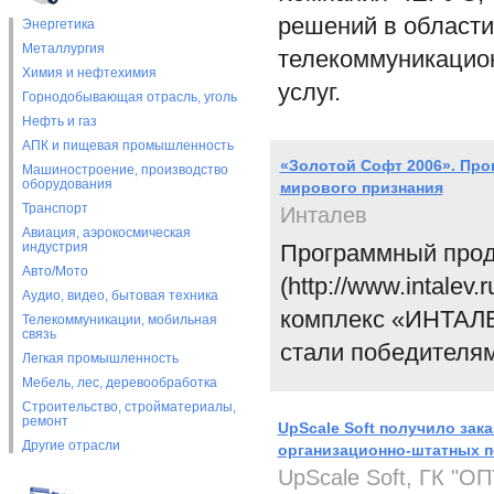
решений в области
Энергетика
Металлургия
телекоммуникацион
Химия и нефтехимия
услуг.
Горнодобывающая отрасль, уголь
Нефть и газ
АПК и пищевая промышленность
«Золотой Софт 2006». Пр
Машиностроение, производство
оборудования
мирового признания
Транспорт
Инталев
Авиация, аэрокосмическая
индустрия
Программный прод
Авто/Мото
(http://www.intale
Аудио, видео, бытовая техника
комплекс «ИНТАЛЕВ:
Телекоммуникации, мобильная
связь
стали победителям
Легкая промышленность
Мебель, лес, деревообработка
Строительство, стройматериалы,
ремонт
UpScale Soft получило зак
Другие отрасли
организационно-штатных 
UpScale Soft, ГК "О