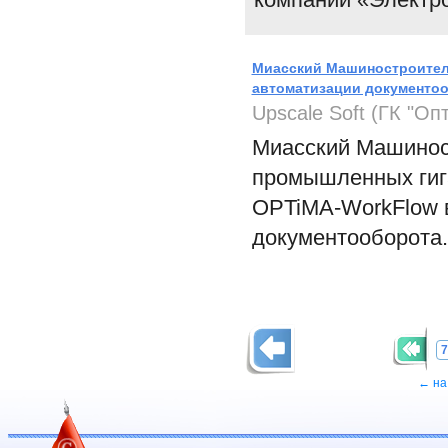
Миасский Машиностроител
автоматизации документо
Upscale Soft (ГК "Оп
Миасский Машиност
промышленных гиг
OPTiMA-WorkFlow в
документооборота.
7
← на