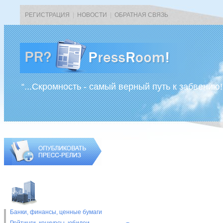
РЕГИСТРАЦИЯ
|
НОВОСТИ
|
ОБРАТНАЯ СВЯЗЬ
“...Скромность - самый верный путь к забвению!
Банки, финансы, ценные бумаги