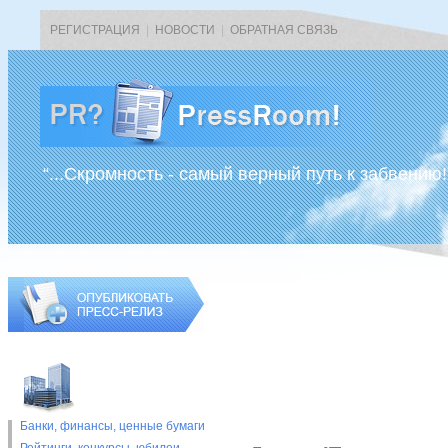
РЕГИСТРАЦИЯ
|
НОВОСТИ
|
ОБРАТНАЯ СВЯЗЬ
“...Скромность - самый верный путь к забвению!
Банки, финансы, ценные бумаги