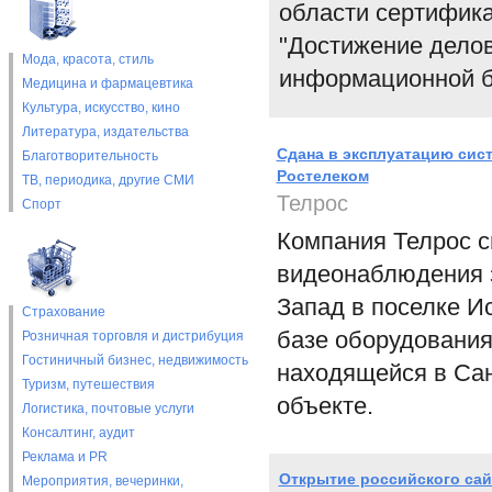
области сертифик
"Достижение дело
Мода, красота, стиль
информационной 
Медицина и фармацевтика
Культура, искусство, кино
Литература, издательства
Сдана в эксплуатацию сис
Благотворительность
Ростелеком
ТВ, периодика, другие СМИ
Телрос
Спорт
Компания Телрос с
видеонаблюдения з
Запад в поселке И
Страхование
базе оборудования
Розничная торговля и дистрибуция
Гостиничный бизнес, недвижимость
находящейся в Сан
Туризм, путешествия
объекте.
Логистика, почтовые услуги
Консалтинг, аудит
Реклама и PR
Открытие российского сай
Мероприятия, вечеринки,