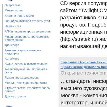
CD версия популя
Энергетика
сайтом "Twilight C
Металлургия
Химия и нефтехимия
разработчиков к ц
Горнодобывающая отрасль, уголь
продуктов. Подроб
Нефть и газ
информационная по
АПК и пищевая промышленность
Машиностроение, производство
(http://stratek.ru
оборудования
насчитывающей де
Транспорт
Авиация, аэрокосмическая
индустрия
Авто/Мото
Компании Открытые Техно
Аудио, видео, бытовая техника
"Достижение делового пр
Телекоммуникации, мобильная
Открытые технологи
связь
Легкая промышленность
…стандарты инфор
Мебель, лес, деревообработка
высшего руководст
Строительство, стройматериалы,
ремонт
Москва - Компания
Другие отрасли
интегратор, и шве