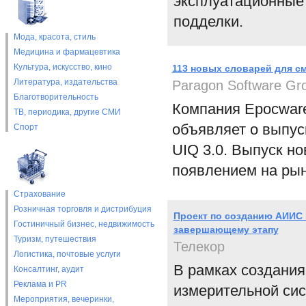
эксплуатационные
подделки.
Мода, красота, стиль
Медицина и фармацевтика
Культура, искусство, кино
113 новых словарей для см
Литература, издательства
Paragon Software Gr
Благотворительность
Компания Epocware
ТВ, периодика, другие СМИ
объявляет о выпус
Спорт
UIQ 3.0. Выпуск н
появлением на рын
Страхование
Розничная торговля и дистрибуция
Проект по созданию АИИС 
Гостиничный бизнес, недвижимость
завершающему этапу
Туризм, путешествия
Телекор
Логистика, почтовые услуги
В рамках создани
Консалтинг, аудит
Реклама и PR
измерительной си
Мероприятия, вечеринки,