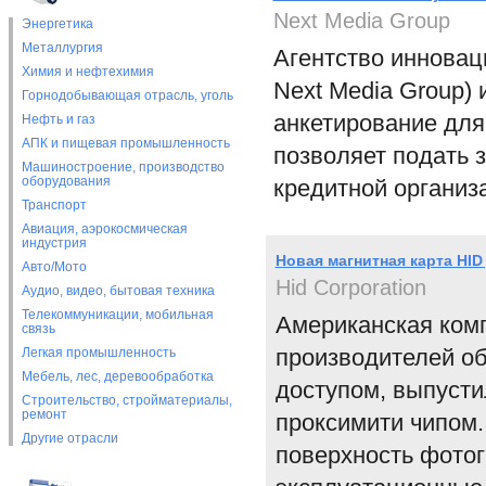
Next Media Group
Энергетика
Металлургия
Агентство инноваци
Химия и нефтехимия
Next Media Group)
Горнодобывающая отрасль, уголь
анкетирование для
Нефть и газ
АПК и пищевая промышленность
позволяет подать 
Машиностроение, производство
оборудования
кредитной организ
Транспорт
Авиация, аэрокосмическая
индустрия
Новая магнитная карта HID
Авто/Мото
Hid Corporation
Аудио, видео, бытовая техника
Телекоммуникации, мобильная
Американская компа
связь
производителей об
Легкая промышленность
Мебель, лес, деревообработка
доступом, выпусти
Строительство, стройматериалы,
ремонт
проксимити чипом.
Другие отрасли
поверхность фото