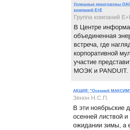
Успешные переговоры ОАО
компаний Е+Е
Группа компаний Е+
В Центре информа
объединенная энер
встреча, где нагл
корпоративной му
участие представи
МОЭК и PANDUIT.
АКЦИЯ: "Осенний МАКСИ
Зенон Н.С.П.
В эти ноябрьские 
осенней листвой и
ожидании зимы, а 