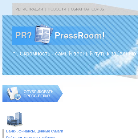
РЕГИСТРАЦИЯ
|
НОВОСТИ
|
ОБРАТНАЯ СВЯЗЬ
“...Скромность - самый верный путь к забвению!
Банки, финансы, ценные бумаги