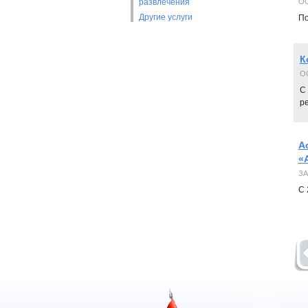
развлечения
ОО
Другие услуги
По
К
ОО
C
р
А
«
ЗА
С 