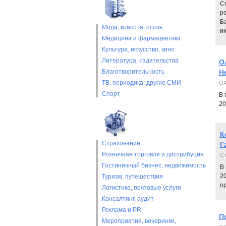
Сп
р
Ба
Мода, красота, стиль
и
Медицина и фармацевтика
Культура, искусство, кино
Литература, издательства
О
Благотворительность
Н
ТВ, периодика, другие СМИ
ОА
Спорт
В 
20
К
Страхование
Г
Розничная торговля и дистрибуция
Ст
Гостиничный бизнес, недвижимость
В 
2
Туризм, путешествия
п
Логистика, почтовые услуги
Консалтинг, аудит
Реклама и PR
П
Мероприятия, вечеринки,