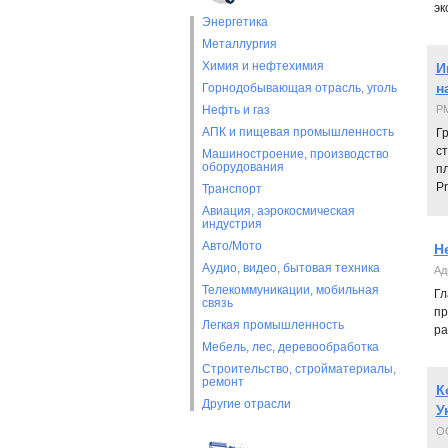
эк
Энергетика
Металлургия
Химия и нефтехимия
И
н
Горнодобывающая отрасль, уголь
Нефть и газ
P
АПК и пищевая промышленность
Г
с
Машиностроение, производство
оборудования
п
Pr
Транспорт
Авиация, аэрокосмическая
индустрия
Авто/Мото
Н
Аудио, видео, бытовая техника
Ад
Телекоммуникации, мобильная
Гл
связь
пр
Легкая промышленность
ра
Мебель, лес, деревообработка
Строительство, стройматериалы,
ремонт
К
Другие отрасли
У
О