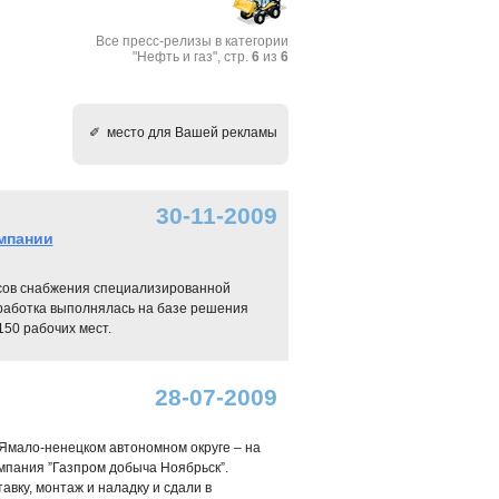
Все пресс-релизы в категории
"Нефть и газ", стр.
6
из
6
✐ место для Вашей рекламы
30-11-2009
мпании
сов снабжения специализированной
работка выполнялась на базе решения
50 рабочих мест.
28-07-2009
 Ямало-ненецком автономном округе – на
мпания ”Газпром добыча Ноябрьск”.
вку, монтаж и наладку и сдали в