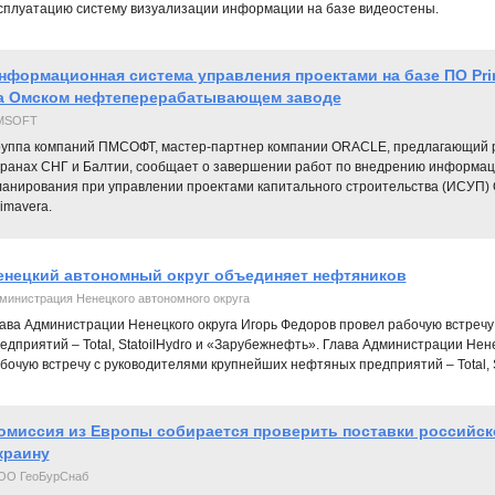
сплуатацию систему визуализации информации на базе видеостены.
нформационная система управления проектами на базе ПО Pri
а Омском нефтеперерабатывающем заводе
MSOFT
руппа компаний ПМСОФТ, мастер-партнер компании ORACLE, предлагающий р
транах СНГ и Балтии, сообщает о завершении работ по внедрению информац
ланирования при управлении проектами капитального строительства (ИСУП)
imavera.
енецкий автономный округ объединяет нефтяников
министрация Ненецкого автономного округа
ава Администрации Ненецкого округа Игорь Федоров провел рабочую встреч
едприятий – Total, StatoilHydro и «Зарубежнефть». Глава Администрации Нен
бочую встречу с руководителями крупнейших нефтяных предприятий – Total, 
омиссия из Европы собирается проверить поставки российско
краину
ОО ГеоБурСнаб