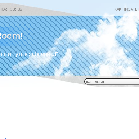
ТНАЯ СВЯЗЬ
КАК ПИСАТЬ
рный путь к забвению!”