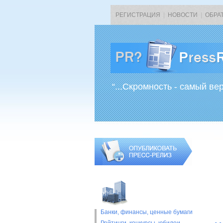
РЕГИСТРАЦИЯ
|
НОВОСТИ
|
ОБРА
“...Скромность - самый ве
Банки, финансы, ценные бумаги