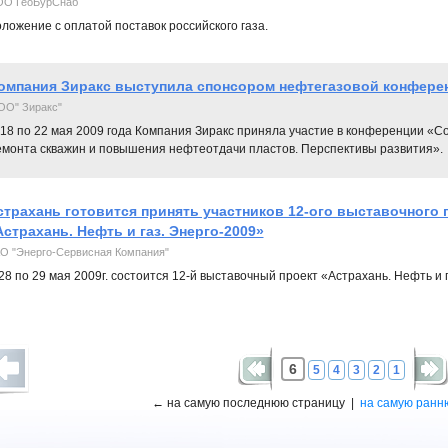
О ГеоБурСнаб
ложение с оплатой поставок российского газа.
омпания Зиракс выступила спонсором нефтегазовой конфере
О" Зиракс"
 18 по 22 мая 2009 года Компания Зиракс приняла участие в конференции «
емонта скважин и повышения нефтеотдачи пластов. Перспективы развития».
страхань готовится принять участников 12-ого выставочного 
Астрахань. Нефть и газ. Энерго-2009»
О "Энерго-Сервисная Компания"
28 по 29 мая 2009г. состоится 12-й выставочный проект «Астрахань. Нефть и 
6
5
4
3
2
1
← на самую последнюю страницу |
на самую ранн