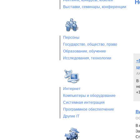
Рейтинги, конкурсы, юбилеи
Н
Выставки, cеминары, конференции
Персоны
Государство, общество, право
Образование, обучение
Исследования, технологии
«
ц
A
В
н
Интернет
«
Компьютеры и оборудование
Системная интеграция
Программное обеспепчение
В
Другие IT
ОО
В 
За
Сп