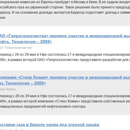
ециальная комиссия из Европы прибудет в Москву и Киев. В ее задачи вход
оссийского газа на украинской стороне. Такое решение было принято предс
ррозу. И на основании доклада экспертов Баррозу подготовит доклад к самми
юня.
АО «Гипрогазоочистка» приняло участие в международной выс
ефть. Технологии – 2009»
О "Гипрогазоочистка"
период с 26 по 29 мая в Уфе состоялась 17-я международная специализирова
09», в рамках которой ОАО «Гипрогазоочистка» представило разработки для 
омпания «Стинс Коман» приняла участие в международной вы
аз. Технологии – 2009»
инс Коман
период с 26 по 29 мая в Уфе состоялась 17-я международная специализирова
009», в рамках которой компания «Стинс Коман» представила собственные р
ромышленных предприятий нефтегазового сектора.
оставки газа в Европу снова под угрозой срыва