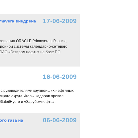
17-06-2009
mavera внедрена
ешения ORACLE Primavera в России,
ионной системы календарно-сетевого
 ОАО «Газпром нефть» на базе ПО
16-06-2009
у с руководителями крупнейших нефтяных
ецкого округа Игорь Федоров провел
StatoilHydro и «Зарубежнефть».
06-06-2009
го газа на