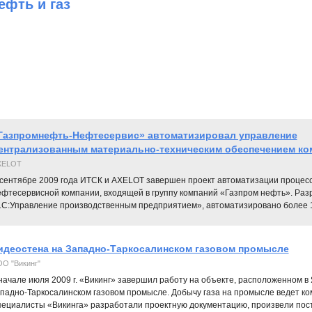
ефть и газ
Газпромнефть-Нефтесервис» автоматизировал управление
ентрализованным материально-техническим обеспечением ко
XELOT
 сентябре 2009 года ИТСК и AXELOT завершен проект автоматизации процес
ефтесервисной компании, входящей в группу компаний «Газпром нефть». Раз
1С:Управление производственным предприятием», автоматизировано более 1
идеостена на Западно-Таркосалинском газовом промысле
О "Викинг"
начале июля 2009 г. «Викинг» завершил работу на объекте, расположенном в
падно-Таркосалинском газовом промысле. Добычу газа на промысле ведет ко
ециалисты «Викинга» разработали проектную документацию, произвели поста