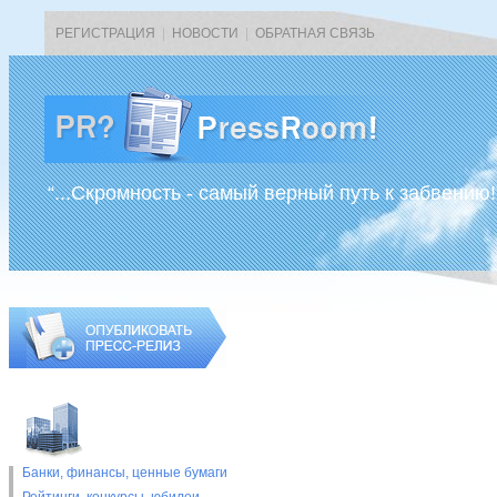
РЕГИСТРАЦИЯ
|
НОВОСТИ
|
ОБРАТНАЯ СВЯЗЬ
“...Скромность - самый верный путь к забвению!
Банки, финансы, ценные бумаги