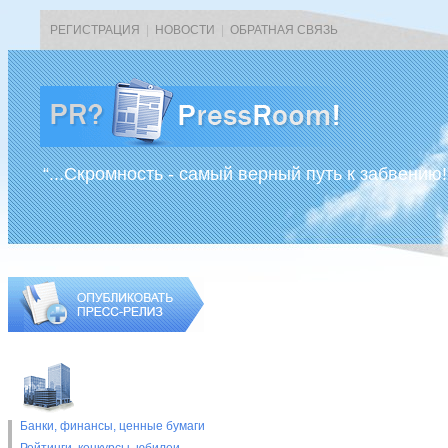
РЕГИСТРАЦИЯ
|
НОВОСТИ
|
ОБРАТНАЯ СВЯЗЬ
“...Скромность - самый верный путь к забвению!
Банки, финансы, ценные бумаги