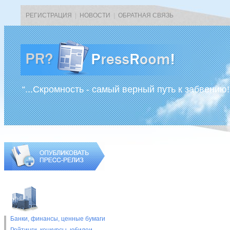
РЕГИСТРАЦИЯ
|
НОВОСТИ
|
ОБРАТНАЯ СВЯЗЬ
“...Скромность - самый верный путь к забвению!
Банки, финансы, ценные бумаги