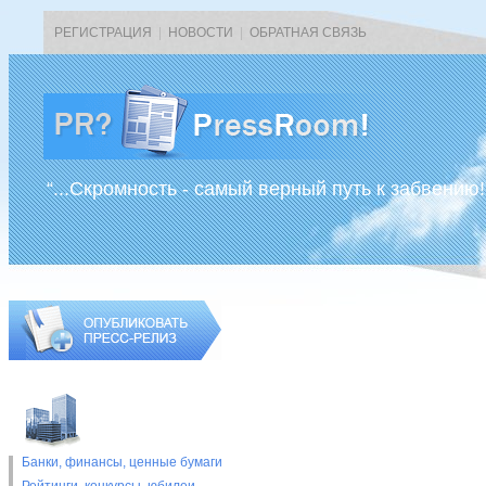
РЕГИСТРАЦИЯ
|
НОВОСТИ
|
ОБРАТНАЯ СВЯЗЬ
“...Скромность - самый верный путь к забвению!
Банки, финансы, ценные бумаги