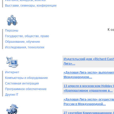
Рейтинги, конкурсы, юбилеи
Выставки, cеминары, конференции
К с
Персоны
Государство, общество, право
Образование, обучение
Исследования, технологии
Издательский дом «Richard Cash
Лига»…
Интернет
«Деловая Лига-экспо» выполнила
Международном…
Компьютеры и оборудование
Системная интеграция
13 апреля в московском Holiday
Программное обеспепчение
«Корпоративное управление в…
Другие IT
«Деловая Лига-экспо» осуществ
России в Международной…
27 сентября Коммуникационное 