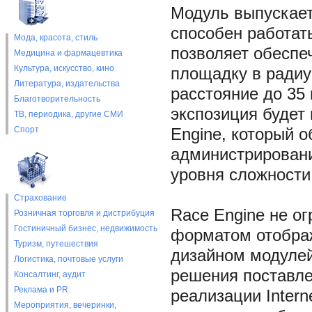
Модуль выпускает
способен работат
Мода, красота, стиль
позволяет обеспе
Медицина и фармацевтика
Культура, искусство, кино
площадку в радиу
Литература, издательства
расстояние до 35 
Благотворительность
экспозиция будет
ТВ, периодика, другие СМИ
Спорт
Engine, который о
администрирован
уровня сложности
Страхование
Race Engine не о
Розничная торговля и дистрибуция
Гостиничный бизнес, недвижимость
форматом отобра
Туризм, путешествия
дизайном модулей
Логистика, почтовые услуги
решения поставле
Консалтинг, аудит
Реклама и PR
реализации Intern
Мероприятия, вечеринки,