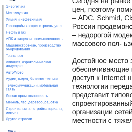
Сегодня на рынке
Энергетика
цен, поэтому пом
Металлургия
– ADC, Schmid, Ci
Химия и нефтехимия
России продемонс
Горнодобывающая отрасль, уголь
Нефть и газ
– недорогой моде
АПК и пищевая промышленность
массового пол- ьз
Машиностроение, производство
оборудования
Транспорт
Достойное место 
Авиация, аэрокосмическая
индустрия
обеспечивающие 
Авто/Мото
доступ к Internet
Аудио, видео, бытовая техника
технологии переда
Телекоммуникации, мобильная
связь
представит типов
Легкая промышленность
спроектированный
Мебель, лес, деревообработка
Строительство, стройматериалы,
организации сете
ремонт
местности с тяже
Другие отрасли