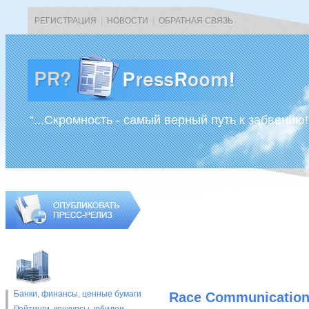
РЕГИСТРАЦИЯ
|
НОВОСТИ
|
ОБРАТНАЯ СВЯЗЬ
“...Скромность - самый верный путь к забвению!
Банки, финансы, ценные бумаги
Race Communication